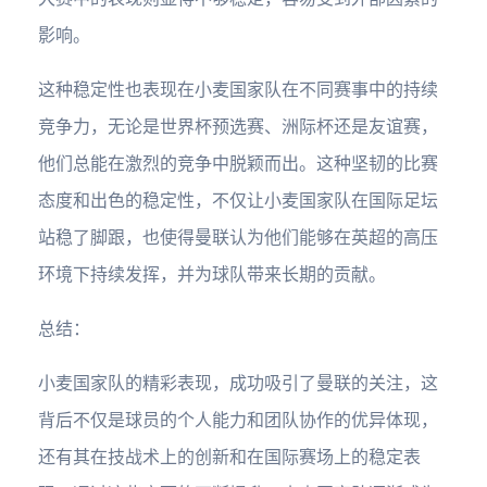
影响。
这种稳定性也表现在小麦国家队在不同赛事中的持续
竞争力，无论是世界杯预选赛、洲际杯还是友谊赛，
他们总能在激烈的竞争中脱颖而出。这种坚韧的比赛
态度和出色的稳定性，不仅让小麦国家队在国际足坛
站稳了脚跟，也使得曼联认为他们能够在英超的高压
环境下持续发挥，并为球队带来长期的贡献。
总结：
小麦国家队的精彩表现，成功吸引了曼联的关注，这
背后不仅是球员的个人能力和团队协作的优异体现，
还有其在技战术上的创新和在国际赛场上的稳定表