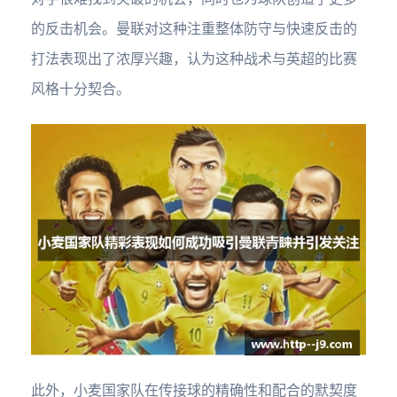
的反击机会。曼联对这种注重整体防守与快速反击的
打法表现出了浓厚兴趣，认为这种战术与英超的比赛
风格十分契合。
此外，小麦国家队在传接球的精确性和配合的默契度