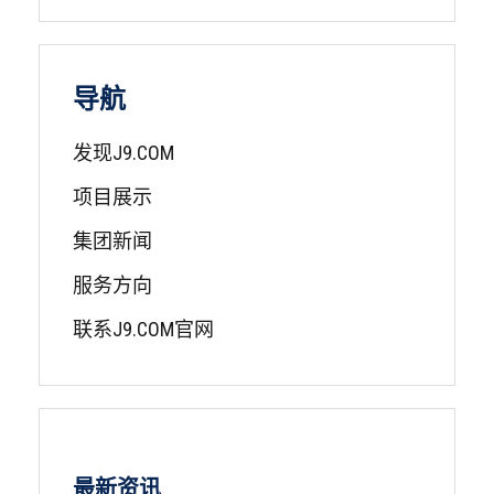
导航
发现J9.COM
项目展示
集团新闻
服务方向
联系J9.COM官网
最新资讯