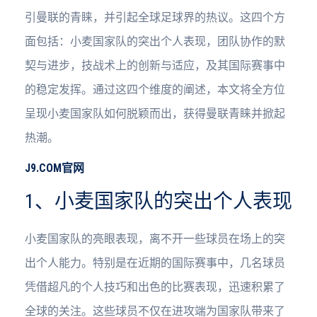
引曼联的青睐，并引起全球足球界的热议。这四个方
面包括：小麦国家队的突出个人表现，团队协作的默
契与进步，技战术上的创新与适应，及其国际赛事中
的稳定发挥。通过这四个维度的阐述，本文将全方位
呈现小麦国家队如何脱颖而出，获得曼联青睐并掀起
热潮。
J9.COM官网
1、小麦国家队的突出个人表现
小麦国家队的亮眼表现，离不开一些球员在场上的突
出个人能力。特别是在近期的国际赛事中，几名球员
凭借超凡的个人技巧和出色的比赛表现，迅速积累了
全球的关注。这些球员不仅在进攻端为国家队带来了