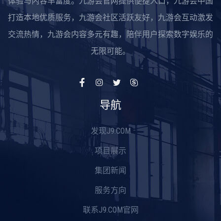
体验与内容丰富度。九游会官网提供便捷入口，九游会中国
打造本地优质服务，九游会社区活跃友好，九游会互动激发
交流热情，九游会内容多元有趣，陪伴用户探索数字娱乐的
无限可能。
导航
发现J9.COM
项目展示
集团新闻
服务方向
联系J9.COM官网