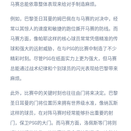
马赛总能依靠整体表现来给对手制造麻烦。
例如，巴黎圣日耳曼的姆巴佩在与马赛的对决中，经
常以其惊人的速度和敏捷的跑位撕开马赛的防线。而
马赛方面，像帕耶这样的核心球员常常凭借精准的传
球和强大的远射威胁，在与PSG的比赛中制造了不少
精彩时刻。尽管PSG在纸面实力上更为强大，但马赛
总能通过战术纪律和个别球员的闪光表现给巴黎带来
麻烦。
此外，比赛中的关键时刻也往往由门将来决定。巴黎
圣日耳曼的门将位置历来拥有世界级水准，像纳瓦斯
这样的球员，在对阵马赛时经常能够扑出重要的射
门，保卫PSG的大门。而马赛方面，洛佩斯等门将则