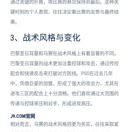
通过关键的扑救，将比赛的悬念保持到最后。这种关
键时刻的个人表现，往往决定着比赛的走势与最终结
果。
3、战术风格与变化
巴黎圣日耳曼和马赛在战术风格上有着显著的不同。
巴黎圣日耳曼的战术更加注重控球和攻击，通过传控
配合和快速反击来打破对方防线。PSG在过去几年
中，凭借巨星的加盟，形成了强大的攻击力，尤其在
进攻三区的配合上十分流畅。他们喜欢通过大范围的
传递与控球来压制对手，形成进攻高压。
J9.COM官网
相对而言，马赛的战术风格则更为务实，往往采取紧