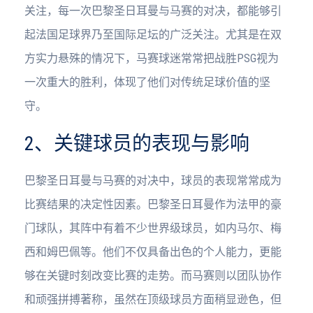
关注，每一次巴黎圣日耳曼与马赛的对决，都能够引
起法国足球界乃至国际足坛的广泛关注。尤其是在双
方实力悬殊的情况下，马赛球迷常常把战胜PSG视为
一次重大的胜利，体现了他们对传统足球价值的坚
守。
2、关键球员的表现与影响
巴黎圣日耳曼与马赛的对决中，球员的表现常常成为
比赛结果的决定性因素。巴黎圣日耳曼作为法甲的豪
门球队，其阵中有着不少世界级球员，如内马尔、梅
西和姆巴佩等。他们不仅具备出色的个人能力，更能
够在关键时刻改变比赛的走势。而马赛则以团队协作
和顽强拼搏著称，虽然在顶级球员方面稍显逊色，但