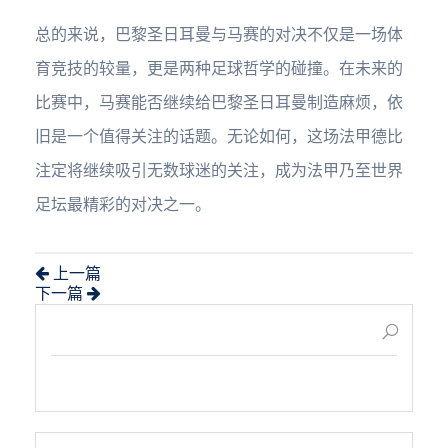
总的来说，巴黎圣日耳曼与马赛的对决不仅是一场体
育竞技的较量，更是两种足球哲学的碰撞。在未来的
比赛中，马赛能否继续给巴黎圣日耳曼制造麻烦，依
旧是一个值得关注的话题。无论如何，这场法甲德比
注定将继续吸引无数球迷的关注，成为法甲乃至世界
足坛最精彩的对决之一。
上一篇
下一篇