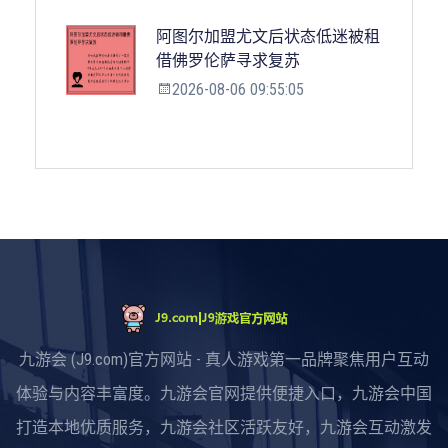
阿图尔加盟尤文后状态低迷被租
借佛罗伦萨寻求复苏
2026-08-06 09:55:05
九游会 (J9.com)官方网站 - 真人游戏第一品牌聚焦用户互动
体验与内容丰富度。九游会官网提供便捷入口，九游会中国
打造本地优质服务，九游会社区活跃友好，九游会互动激发