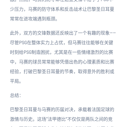
少压力，马赛的防守体系和反击战术让巴黎圣日耳曼
常常在进攻端遇到瓶颈。
此外，双方的交锋数据还反映出了一个有趣的现象——
尽管PSG在整体实力上占优，但马赛往往能够在关键
时刻给PSG制造困扰，尤其是在一些情绪激烈的比赛
中，马赛的球员常常能够凭借出色的心理素质和比赛
经验，打破巴黎圣日耳曼的节奏，取得意外的胜利或
平局。
总结：
巴黎圣日耳曼与马赛的历届对决，承载着法国足球的
激情与历史。这场“法甲德比”不仅仅是两队之间的竞