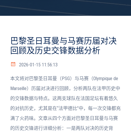
巴黎圣日耳曼与马赛历届对决
回顾及历史交锋数据分析
2026-01-15 11:56:13
本文将对巴黎圣日耳曼（PSG）与马赛（Olympique de
Marseille）历届对决进行回顾，分析两队在法甲历史中
的交锋数据与特点。这两支球队在法国足坛有着悠久
的对抗历史，尤其是在“法甲德比”中，每一次交锋都充
满了火药味。文章从四个方面对巴黎圣日耳曼与马赛
的历史交锋进行详细分析：一是两队对决的历史背