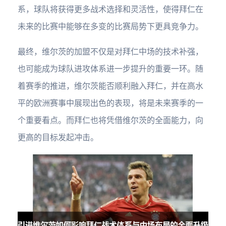
系，球队将获得更多战术选择和灵活性，使得拜仁在
未来的比赛中能够在多变的比赛局势下更具竞争力。
最终，维尔茨的加盟不仅是对拜仁中场的技术补强，
也可能成为球队进攻体系进一步提升的重要一环。随
着赛季的推进，维尔茨能否顺利融入拜仁，并在高水
平的欧洲赛事中展现出色的表现，将是未来赛季的一
个重要看点。而拜仁也将凭借维尔茨的全面能力，向
更高的目标发起冲击。