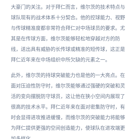
大豪门的关注。对于拜仁而言，维尔茨的技术特点与
球队现有的战术体系十分契合。他的控球能力、视野
与传球精准度都非常符合拜仁对中场球员的要求。尤
其是在传球方面，维尔茨能够轻松地穿越对方的防
线，送出具有威胁的长传球或精准的短传球，这正是
拜仁近年来在中场组织中所欠缺的元素之一。
此外，维尔茨的持球突破能力也是他的一大亮点。在
面对压迫性防守时，维尔茨能够通过强硬的突破和灵
活的变向摆脱防守球员，这让他在狭小空间内展现了
很高的技术水平。拜仁近年来在面对密集防守时，有
时会显得进攻推进缓慢，而维尔茨的突破能力将能够
为拜仁提供更强的空间创造能力，使球队在进攻端更
加多样化。