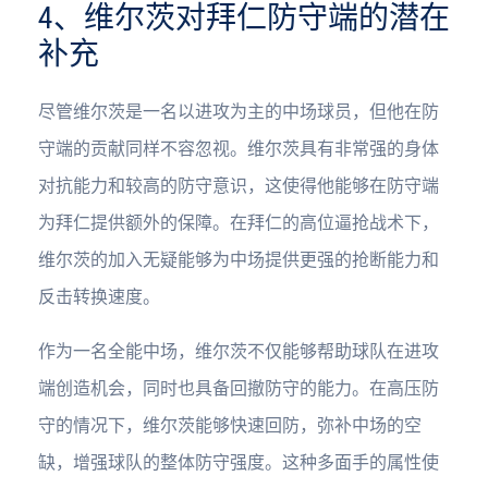
4、维尔茨对拜仁防守端的潜在
补充
尽管维尔茨是一名以进攻为主的中场球员，但他在防
守端的贡献同样不容忽视。维尔茨具有非常强的身体
对抗能力和较高的防守意识，这使得他能够在防守端
为拜仁提供额外的保障。在拜仁的高位逼抢战术下，
维尔茨的加入无疑能够为中场提供更强的抢断能力和
反击转换速度。
作为一名全能中场，维尔茨不仅能够帮助球队在进攻
端创造机会，同时也具备回撤防守的能力。在高压防
守的情况下，维尔茨能够快速回防，弥补中场的空
缺，增强球队的整体防守强度。这种多面手的属性使