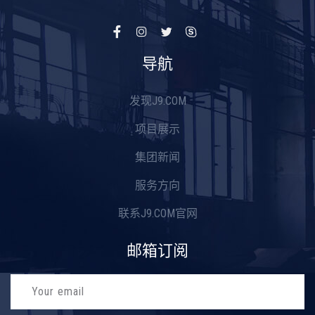
导航
发现J9.COM
项目展示
集团新闻
服务方向
联系J9.COM官网
邮箱订阅