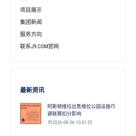
项目展示
集团新闻
服务方向
联系J9.COM官网
最新资讯
阿斯顿维拉出售维拉公园设施巧
避联赛扣分影响
2026-08-06 10:41:32