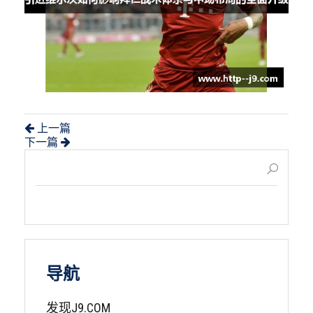
上一篇
下一篇
导航
发现J9.COM