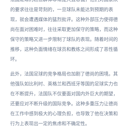
的要求往往是苛刻的，一旦球队未能达到预期的表
现，就会遭遇媒体的猛烈批评。这种外部压力使得德
尚在面对困难时，往往采取更加保守的策略，而这种
保守的策略又进一步限制了球队的表现。随着时间的
推移，这种负面情绪在球员和教练之间形成了恶性循
环。
此外，法国足球的竞争格局也加剧了德尚的困境。其
他强队如比利时、英格兰和西班牙等国的足球实力也
在不断提升，法国队不仅要面对国内外巨大的期望，
还要应对不断升级的国际竞争。这种多重压力让德尚
在工作中感到极大的心理负担，也导致了他在决策和
行为上表现出一定的焦虑和不确定性。