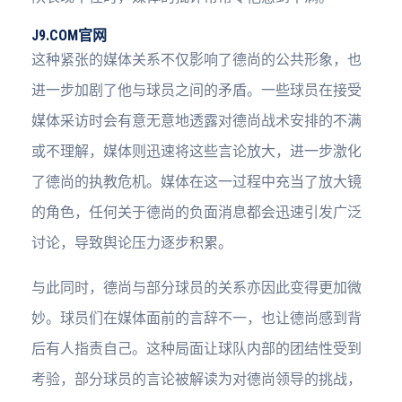
J9.COM官网
这种紧张的媒体关系不仅影响了德尚的公共形象，也
进一步加剧了他与球员之间的矛盾。一些球员在接受
媒体采访时会有意无意地透露对德尚战术安排的不满
或不理解，媒体则迅速将这些言论放大，进一步激化
了德尚的执教危机。媒体在这一过程中充当了放大镜
的角色，任何关于德尚的负面消息都会迅速引发广泛
讨论，导致舆论压力逐步积累。
与此同时，德尚与部分球员的关系亦因此变得更加微
妙。球员们在媒体面前的言辞不一，也让德尚感到背
后有人指责自己。这种局面让球队内部的团结性受到
考验，部分球员的言论被解读为对德尚领导的挑战，