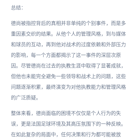
总结：
德尚被指控背后的真相并非单纯的个别事件，而是多
重因素交织的结果。从他个人的管理风格，到与媒体
和球员的互动，再到他对战术的过度依赖和外部压力
的影响，每一个方面都揭示了这一事件的深层次原
因。尽管德尚在过去的执教生涯中取得了显著成就，
但他也未能完全避免一些领导和战术上的问题，这些
问题逐渐积累，最终演变为对他执教能力和管理风格
的广泛质疑。
整体来看，德尚面临的困境不仅仅是个人行为的失
误，更是法国足球环境及其高压氛围下的一种反映。
在如此复杂的局面中，任何决策和行为都可能被放