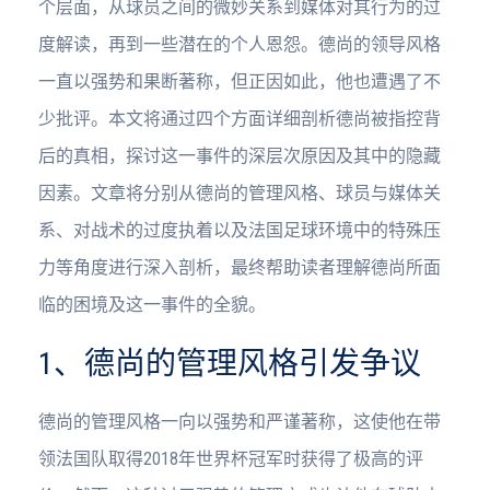
个层面，从球员之间的微妙关系到媒体对其行为的过
度解读，再到一些潜在的个人恩怨。德尚的领导风格
一直以强势和果断著称，但正因如此，他也遭遇了不
少批评。本文将通过四个方面详细剖析德尚被指控背
后的真相，探讨这一事件的深层次原因及其中的隐藏
因素。文章将分别从德尚的管理风格、球员与媒体关
系、对战术的过度执着以及法国足球环境中的特殊压
力等角度进行深入剖析，最终帮助读者理解德尚所面
临的困境及这一事件的全貌。
1、德尚的管理风格引发争议
德尚的管理风格一向以强势和严谨著称，这使他在带
领法国队取得2018年世界杯冠军时获得了极高的评