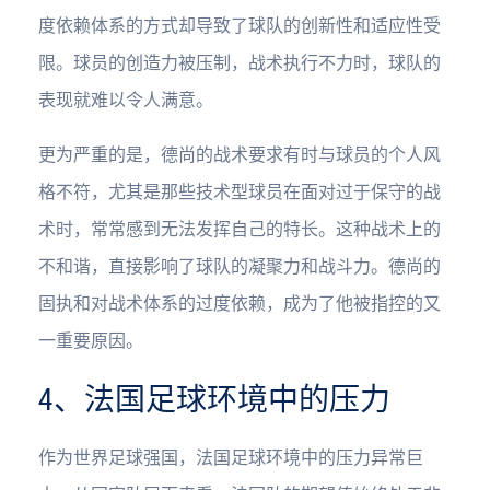
度依赖体系的方式却导致了球队的创新性和适应性受
限。球员的创造力被压制，战术执行不力时，球队的
表现就难以令人满意。
更为严重的是，德尚的战术要求有时与球员的个人风
格不符，尤其是那些技术型球员在面对过于保守的战
术时，常常感到无法发挥自己的特长。这种战术上的
不和谐，直接影响了球队的凝聚力和战斗力。德尚的
固执和对战术体系的过度依赖，成为了他被指控的又
一重要原因。
4、法国足球环境中的压力
作为世界足球强国，法国足球环境中的压力异常巨