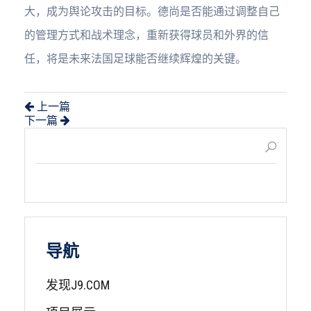
大，成为舆论攻击的目标。德尚是否能通过调整自己
的管理方式和战术理念，重新获得球员和外界的信
任，将是未来法国足球能否继续辉煌的关键。
上一篇
下一篇
导航
发现J9.COM