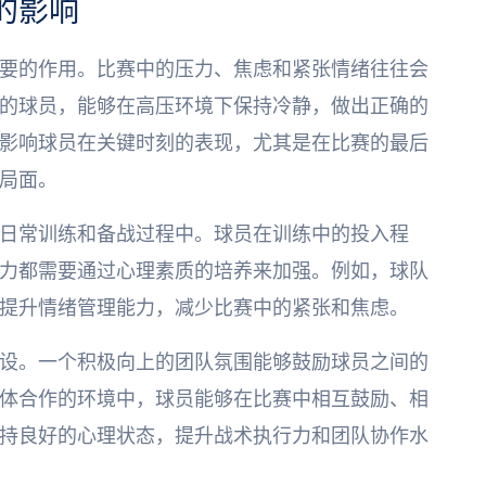
的影响
要的作用。比赛中的压力、焦虑和紧张情绪往往会
的球员，能够在高压环境下保持冷静，做出正确的
影响球员在关键时刻的表现，尤其是在比赛的最后
局面。
日常训练和备战过程中。球员在训练中的投入程
力都需要通过心理素质的培养来加强。例如，球队
提升情绪管理能力，减少比赛中的紧张和焦虑。
设。一个积极向上的团队氛围能够鼓励球员之间的
体合作的环境中，球员能够在比赛中相互鼓励、相
持良好的心理状态，提升战术执行力和团队协作水