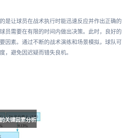
的是让球员在战术执行时能迅速反应并作出正确的
球员需要在有限的时间内做出决策。此时，良好的
要因素。通过不断的战术演练和场景模拟，球队可
度，避免因迟疑而错失良机。