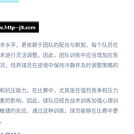
术水平，更依赖于团队的配合与默契。每个队员在
术进行灵活调整。因此，团队训练中应当增加应急
况，培养球员在逆境中保持冷静并及时调整策略的
和抗压能力。在比赛中，尤其是在强烈竞争和压力
素的影响。因此，球队应结合战术训练加强心理训
敏捷的反应。通过这种训练，球员能够在比赛中更
。