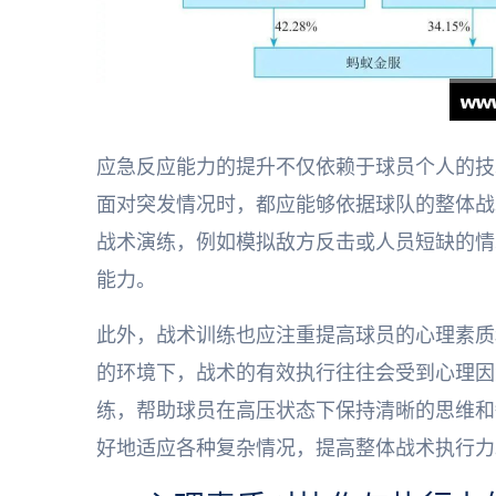
应急反应能力的提升不仅依赖于球员个人的技
面对突发情况时，都应能够依据球队的整体战
战术演练，例如模拟敌方反击或人员短缺的情
能力。
此外，战术训练也应注重提高球员的心理素质
的环境下，战术的有效执行往往会受到心理因
练，帮助球员在高压状态下保持清晰的思维和
好地适应各种复杂情况，提高整体战术执行力