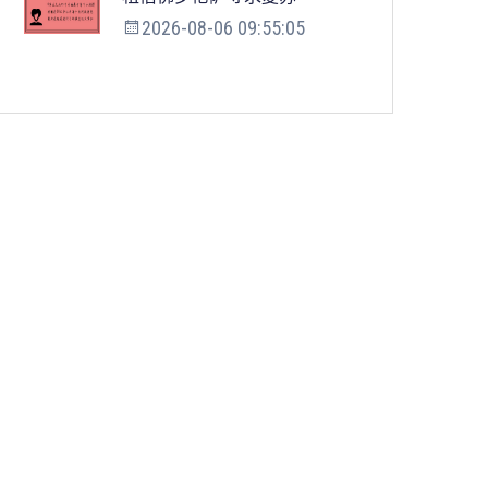
2026-08-06 09:55:05