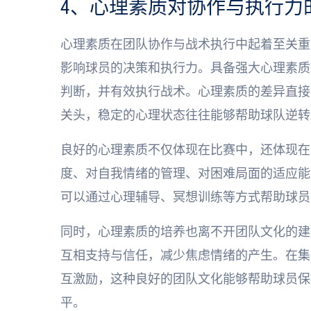
4、心理素质对协作与执行力
心理素质在团队协作与战术执行中起着至关重
影响球员的决策和执行力。具备强大心理素质
判断，并有效执行战术。心理素质的差异直接
关头，稳定的心理状态往往能够帮助球队逆转
良好的心理素质不仅体现在比赛中，还体现在
度、对自我情绪的管理、对困难局面的适应能
可以通过心理辅导、冥想训练等方式帮助球员
同时，心理素质的培养也离不开团队文化的建
互相支持与信任，减少焦虑情绪的产生。在集
互激励，这种良好的团队文化能够帮助球员保
平。