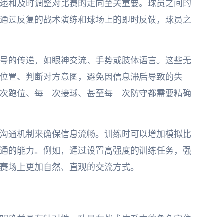
递和及时调整对比赛的走向至关重要。球员之间的
通过反复的战术演练和球场上的即时反馈，球员之
号的传递，如眼神交流、手势或肢体语言。这些无
位置、判断对方意图，避免因信息滞后导致的失
次跑位、每一次接球、甚至每一次防守都需要精确
沟通机制来确保信息流畅。训练时可以增加模拟比
通的能力。例如，通过设置高强度的训练任务，强
赛场上更加自然、直观的交流方式。