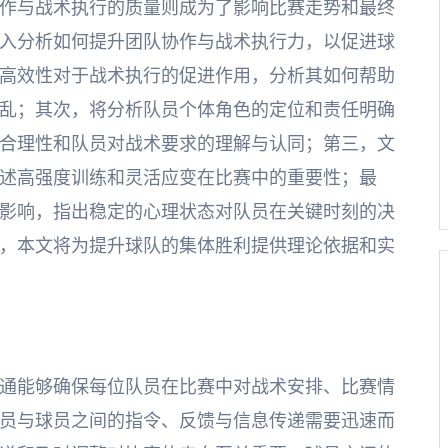
作与战术执行的质量则成为了影响比赛走势和最终
入分析如何提升团队协作与战术执行力，以促进球
高效性对于战术执行的促进作用，分析其如何帮助
乱；其次，将分析队员个体角色的定位和责任明确
合理性和队员对战术要求的理解与认同；第三，文
述高强度训练和灵活应变在比赛中的重要性；最
影响，指出稳定的心理状态对队员在关键时刻的决
，本文将为提升球队的集体胜利提供理论依据和实
通能够确保每位队员在比赛中对战术安排、比赛情
员与球员之间的指令、反馈与信息传递需要迅速而