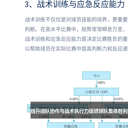
3、战术训练与应急反应能力
战术训练不仅仅是对球员技能的培养，更重要
判断。在高水平比赛中，局势常常瞬息万变，
战术训练和应急反应能力是决定比赛胜负的重
以帮助球员在实际比赛中提高判断力和反应速