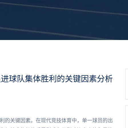
促进球队集体胜利的关键因素分析
利的关键因素。在现代竞技体育中，单一球员的出