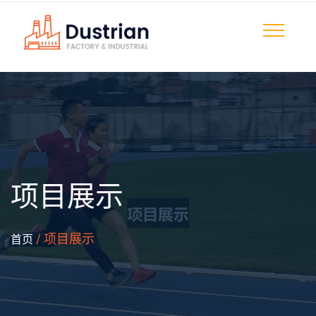
项目展示
/ 项目展示
首页