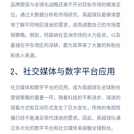
品牌塑造与全球化战略还离不开对目标市场的精准定
位。通过大数据分析和市场研究，英超球队能够清楚
地了解不同地区球迷的需求，进而调整自己的市场营
销策略。例如，阿森纳在亚洲市场的大力投资，以及
曼城在中东地区的深耕，都为其带来了大量的新粉丝
和收入来源。
2、社交媒体与数字平台应用
社交媒体和数字平台的应用，成为英超球队全球粉丝
营销策略的重要一环。随着科技的不断进步，球迷的
观看方式和互动形式发生了巨大变化，传统的电视转
播已经不能满足现代球迷的需求。因此，英超球队通
过多元化的数字平台和社交媒体来接触全球粉丝。