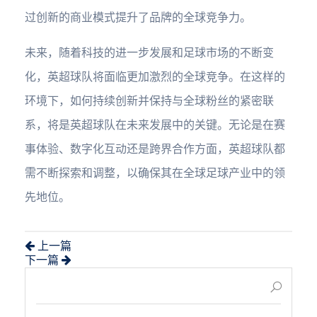
过创新的商业模式提升了品牌的全球竞争力。
未来，随着科技的进一步发展和足球市场的不断变
化，英超球队将面临更加激烈的全球竞争。在这样的
环境下，如何持续创新并保持与全球粉丝的紧密联
系，将是英超球队在未来发展中的关键。无论是在赛
事体验、数字化互动还是跨界合作方面，英超球队都
需不断探索和调整，以确保其在全球足球产业中的领
先地位。
上一篇
下一篇