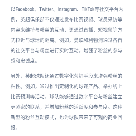
以Facebook、Twitter、Instagram、TikTok等社交平台为
例，英超俱乐部不仅通过发布比赛视频、球员采访等
内容来维持与粉丝的互动，更通过直播、短视频等方
式拉近与球迷的距离。例如，曼联和利物浦通过各自
的社交平台与粉丝进行实时互动，增强了粉丝的参与
感和忠诚度。
另外，英超球队还通过数字化营销手段来增强粉丝的
粘性。例如，通过推出定制化的球迷产品、举办线上
比赛预测等活动，球队能够通过数字平台与粉丝建立
更紧密的联系，并增加粉丝的活跃度和参与度。这种
新型的粉丝互动模式，也为球队带来了可观的商业回
报。