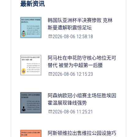
最新资讯
韩国队亚洲杯半决赛惨败 克林
斯曼遭解职震惊足坛
2026-08-06 12:58:18
阿马杜在申花防守核心地位无可
替代 被誉为中超第一后腰
2026-08-06 12:15:23
阿森纳欧冠小组赛主场狂胜埃因
霍温展现锋线强势
2026-08-06 11:25:21
阿斯顿维拉出售维拉公园设施巧