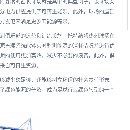
阿森纳的酋长球场就是其中的典型例子。该球场安
分电力供应提供了可再生能源。此外，球场的屋顶
力发电来满足更多的能源需求。
到俱乐部的运营和训练设施。托特纳姆热刺球场在
源管理系统能够实时监测能源的消耗情况并进行优
源的使用更加高效，减少不必要的浪费。此外，俱
来自可再生资源。
够减少碳足迹，还能够树立环保的社会责任形象。
了绿色能源的普及，成为足球行业绿色转型的一个