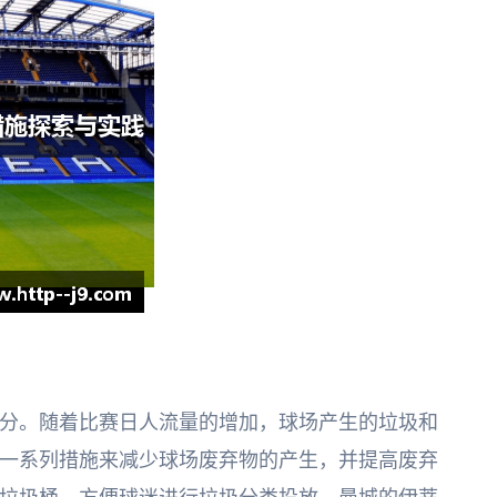
分。随着比赛日人流量的增加，球场产生的垃圾和
一系列措施来减少球场废弃物的产生，并提高废弃