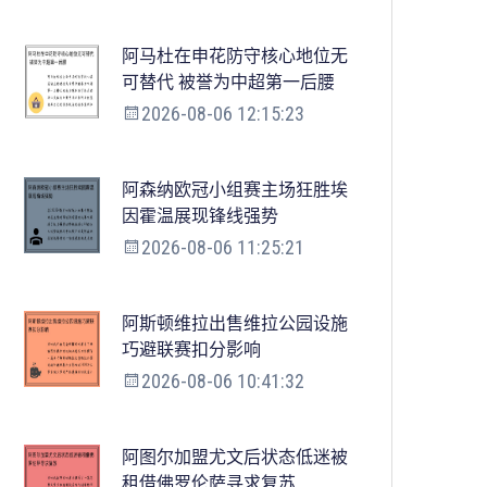
阿马杜在申花防守核心地位无
可替代 被誉为中超第一后腰
2026-08-06 12:15:23
阿森纳欧冠小组赛主场狂胜埃
因霍温展现锋线强势
2026-08-06 11:25:21
阿斯顿维拉出售维拉公园设施
巧避联赛扣分影响
2026-08-06 10:41:32
阿图尔加盟尤文后状态低迷被
租借佛罗伦萨寻求复苏