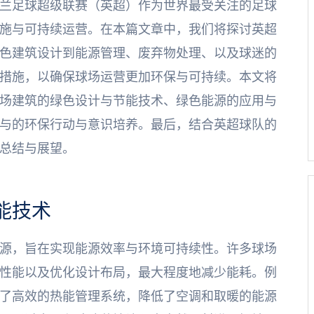
兰足球超级联赛（英超）作为世界最受关注的足球
施与可持续运营。在本篇文章中，我们将探讨英超
色建筑设计到能源管理、废弃物处理、以及球迷的
措施，以确保球场运营更加环保与可持续。本文将
场建筑的绿色设计与节能技术、绿色能源的应用与
与的环保行动与意识培养。最后，结合英超球队的
总结与展望。
能技术
源，旨在实现能源效率与环境可持续性。许多球场
性能以及优化设计布局，最大程度地减少能耗。例
了高效的热能管理系统，降低了空调和取暖的能源