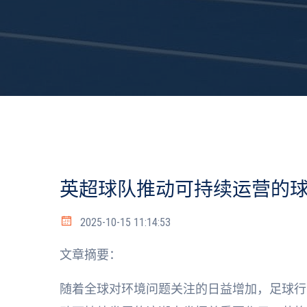
英超球队推动可持续运营的
2025-10-15 11:14:53
文章摘要：
随着全球对环境问题关注的日益增加，足球行