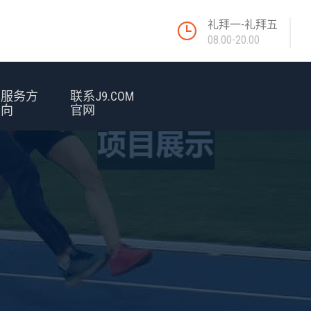
礼拜一-礼拜五
08.00-20.00
服务方
联系J9.COM
向
官网