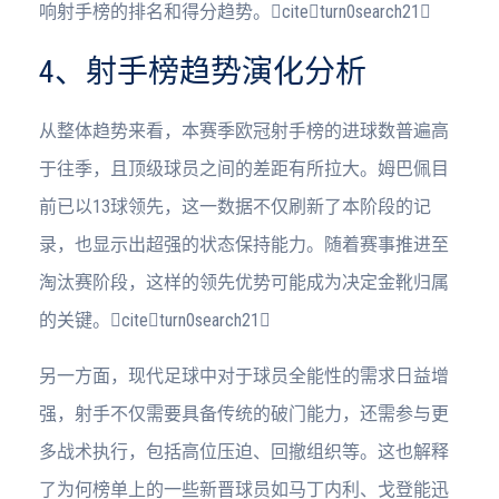
响射手榜的排名和得分趋势。citeturn0search21
4、射手榜趋势演化分析
从整体趋势来看，本赛季欧冠射手榜的进球数普遍高
于往季，且顶级球员之间的差距有所拉大。姆巴佩目
前已以13球领先，这一数据不仅刷新了本阶段的记
录，也显示出超强的状态保持能力。随着赛事推进至
淘汰赛阶段，这样的领先优势可能成为决定金靴归属
的关键。citeturn0search21
另一方面，现代足球中对于球员全能性的需求日益增
强，射手不仅需要具备传统的破门能力，还需参与更
多战术执行，包括高位压迫、回撤组织等。这也解释
了为何榜单上的一些新晋球员如马丁内利、戈登能迅