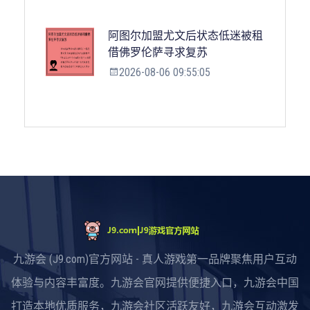
阿图尔加盟尤文后状态低迷被租
借佛罗伦萨寻求复苏
2026-08-06 09:55:05
九游会 (J9.com)官方网站 - 真人游戏第一品牌聚焦用户互动
体验与内容丰富度。九游会官网提供便捷入口，九游会中国
打造本地优质服务，九游会社区活跃友好，九游会互动激发