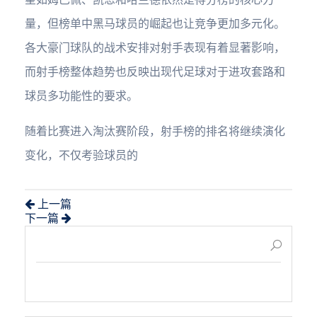
量，但榜单中黑马球员的崛起也让竞争更加多元化。
各大豪门球队的战术安排对射手表现有着显著影响，
而射手榜整体趋势也反映出现代足球对于进攻套路和
球员多功能性的要求。
随着比赛进入淘汰赛阶段，射手榜的排名将继续演化
变化，不仅考验球员的
上一篇
下一篇