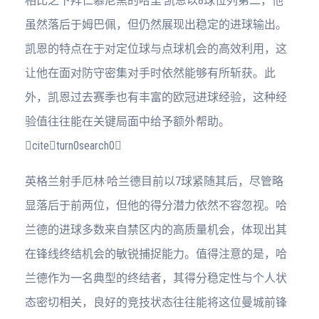
相比之下拜仁慕尼黑的哈里·凯恩以8球位列第二，他
虽然落后于姆巴佩，但仍然展现出稳定的进球输出。
凯恩的特点在于对定位球与点球机会的高效利用，这
让他在面对防守密集对手时依然能够有所斩获。此
外，凯恩过去赛季也有丰富的欧冠进球经验，这种经
验值往往能在关键局面中给予额外帮助。
citeturn0search0
英格兰射手厄林·哈兰德目前以7球紧随其后，尽管略
显落后于前两位，但他的得分潜力依然不容忽视。哈
兰德的进球多数来自禁区内的高质量机会，体现出其
在锋线终结机会的敏锐捕捉能力。值得注意的是，哈
兰德作为一名典型的终结者，其得分稳定性与个人状
态密切相关，良好的竞技状态往往能将这位曼城前锋