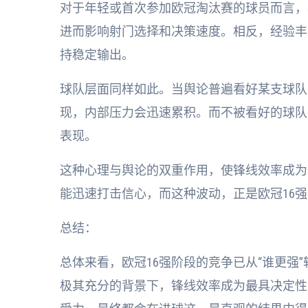
对于年轻或首次参加欧冠淘汰赛的球员而言，
进而影响射门选择和决策速度。相反，经验丰
持稳定输出。
球队层面同样如此。当舆论普遍看好某支球队
现，内部压力会迅速累积。而不被看好的球队
表现。
这种心理与舆论的双重作用，使锋线效率成为
能迅速打击信心，而这种波动，正是欧冠16
总结：
总体来看，欧冠16强阶段的竞争已从“谁更强
极其充分的背景下，锋线效率成为最具决定性