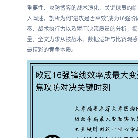
重要性、攻防博弈的战术演化、关键球员的临
入阐述，剖析为何“进攻是否高效”成为16强
奏、战术执行力以及瞬间决策质量的分析，揭
量。全文力求从技战术、数据逻辑与比赛观感
最精彩的竞争本质。