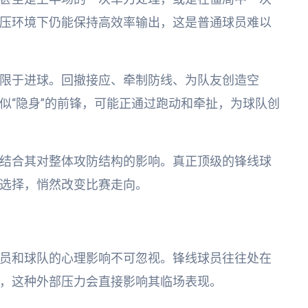
压环境下仍能保持高效率输出，这是普通球员难以
限于进球。回撤接应、牵制防线、为队友创造空
似“隐身”的前锋，可能正通过跑动和牵扯，为球队创
结合其对整体攻防结构的影响。真正顶级的锋线球
选择，悄然改变比赛走向。
员和球队的心理影响不可忽视。锋线球员往往处在
，这种外部压力会直接影响其临场表现。