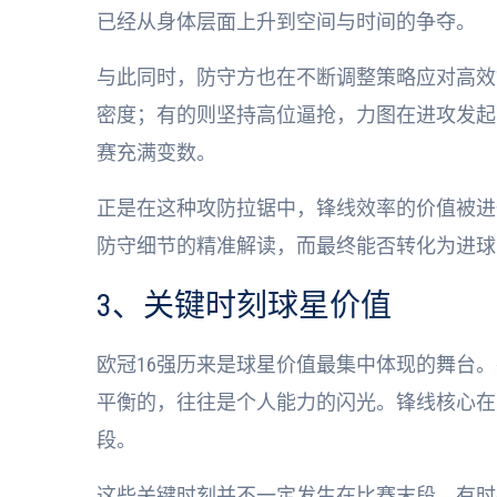
已经从身体层面上升到空间与时间的争夺。
与此同时，防守方也在不断调整策略应对高效
密度；有的则坚持高位逼抢，力图在进攻发起
赛充满变数。
正是在这种攻防拉锯中，锋线效率的价值被进
防守细节的精准解读，而最终能否转化为进球
3、关键时刻球星价值
欧冠16强历来是球星价值最集中体现的舞台
平衡的，往往是个人能力的闪光。锋线核心在
段。
这些关键时刻并不一定发生在比赛末段，有时