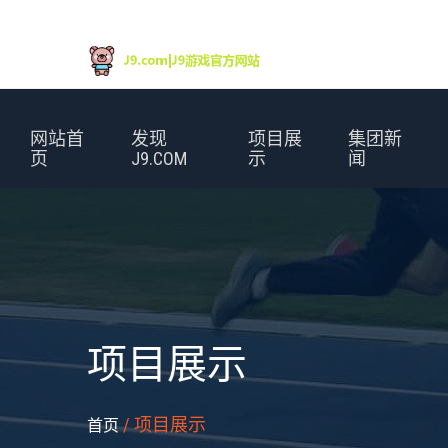
网站首
发现
项目展
集团新
页
J9.COM
示
闻
项目展示
/ 项目展示
首页