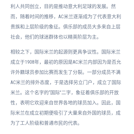
利人共同创立，目的是推动意大利足球的发展。然
而，随着时间的推移，AC米兰逐渐成为了代表意大利
贵族和上层阶级的象征。俱乐部的成员大多来自上层
社会，他们的球迷群体也以精英阶层为主。
相较之下，国际米兰的起源则更具争议性。国际米兰
成立于1908年，最初的原因是AC米兰内部因为是否允
许外籍球员参加比赛而发生了分裂。一部分成员不满
AC米兰的排外态度，于是选择另立门户，成立了国际
米兰。这个名字的“国际”二字，象征着俱乐部的开放
性，表明它欢迎来自世界各地的球员加入。因此，国
际米兰在成立初期便吸引了大量来自外国的球员，成
为了工人阶级和普通市民的代表。