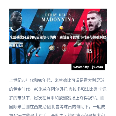
上世纪80年代和90年代，米兰德比可谓是意大利足球
的黄金时代。AC米兰在阿尔贝托·吉拉多和法比奥·卡佩
罗的带领下，屡次在意甲和欧洲赛场上夺得冠军。而
国际米兰则在西蒙尼·因扎吉等球员的帮助下，一度成
为AC米兰的最大对手。两队之间的对决不仅是技术和