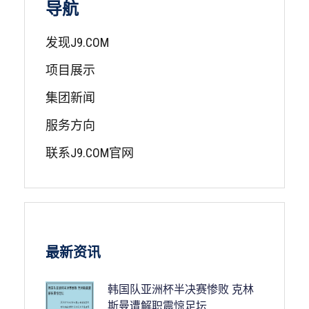
导航
发现J9.COM
项目展示
集团新闻
服务方向
联系J9.COM官网
最新资讯
韩国队亚洲杯半决赛惨败 克林
斯曼遭解职震惊足坛