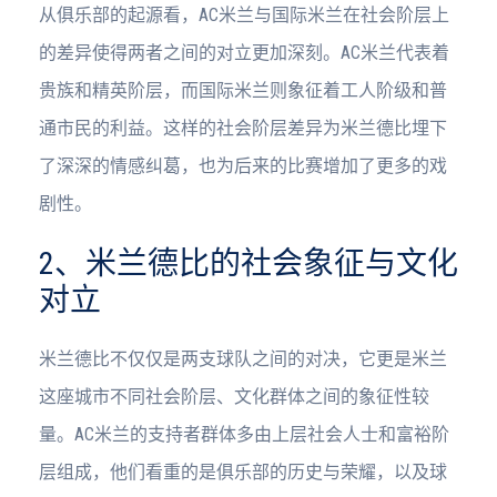
从俱乐部的起源看，AC米兰与国际米兰在社会阶层上
的差异使得两者之间的对立更加深刻。AC米兰代表着
贵族和精英阶层，而国际米兰则象征着工人阶级和普
通市民的利益。这样的社会阶层差异为米兰德比埋下
了深深的情感纠葛，也为后来的比赛增加了更多的戏
剧性。
2、米兰德比的社会象征与文化
对立
米兰德比不仅仅是两支球队之间的对决，它更是米兰
这座城市不同社会阶层、文化群体之间的象征性较
量。AC米兰的支持者群体多由上层社会人士和富裕阶
层组成，他们看重的是俱乐部的历史与荣耀，以及球