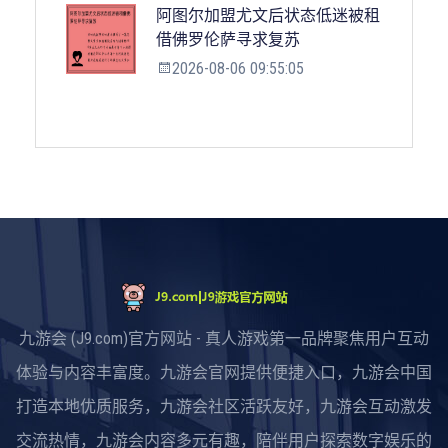
阿图尔加盟尤文后状态低迷被租
借佛罗伦萨寻求复苏
2026-08-06 09:55:05
九游会 (J9.com)官方网站 - 真人游戏第一品牌聚焦用户互动
体验与内容丰富度。九游会官网提供便捷入口，九游会中国
打造本地优质服务，九游会社区活跃友好，九游会互动激发
交流热情，九游会内容多元有趣，陪伴用户探索数字娱乐的