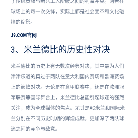
了传统贵族与新兴工人阶级之间的利益冲突。两者在
球场上的每一次交锋，实际上都是社会变革和文化碰
撞的缩影。
J9.COM官网
3、米兰德比的历史性对决
米兰德比的历史上有无数次经典对决，其中最为人们
津津乐道的莫过于两队在意大利国内赛场和欧洲赛场
上的巅峰对决。无论是在意甲联赛中，还是在欧洲冠
军联赛等国际舞台上，米兰德比总能引起球迷的强烈
关注，成为全球媒体的焦点。尤其是AC米兰和国际米
兰分别在不同历史时期的辉煌成就，更加深了两队球
迷之间的竞争与敌意。