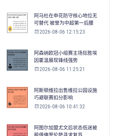
阿马杜在申花防守核心地位无
可替代 被誉为中超第一后腰
2026-08-06 12:15:23
阿森纳欧冠小组赛主场狂胜埃
因霍温展现锋线强势
2026-08-06 11:25:21
阿斯顿维拉出售维拉公园设施
巧避联赛扣分影响
2026-08-06 10:41:32
阿图尔加盟尤文后状态低迷被
租借佛罗伦萨寻求复苏