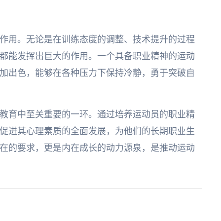
作用。无论是在训练态度的调整、技术提升的过程
都能发挥出巨大的作用。一个具备职业精神的运动
加出色，能够在各种压力下保持冷静，勇于突破自
教育中至关重要的一环。通过培养运动员的职业精
促进其心理素质的全面发展，为他们的长期职业生
在的要求，更是内在成长的动力源泉，是推动运动