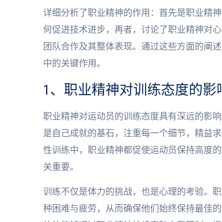
详细分析了职业精神的作用：首先是职业精神
何促进技术进步，再者，讨论了职业精神对心
团队合作及其整体表现。通过这些方面的阐述
中的关键作用。
1、职业精神对训练态度的影
职业精神对运动员的训练态度具有深远的影响
是自己成就的基石，注重每一个细节，精益求
性训练中，职业精神都促使运动员保持高度的
关重要。
训练不仅是体力的挑战，也是心理的考验。职
种困难与疲劳，从而确保他们始终保持最佳的