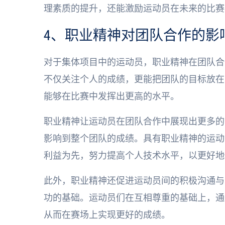
理素质的提升，还能激励运动员在未来的比赛
4、职业精神对团队合作的影
对于集体项目中的运动员，职业精神在团队合
不仅关注个人的成绩，更能把团队的目标放在
能够在比赛中发挥出更高的水平。
职业精神让运动员在团队合作中展现出更多的
影响到整个团队的成绩。具有职业精神的运动
利益为先，努力提高个人技术水平，以更好地
此外，职业精神还促进运动员间的积极沟通与
功的基础。运动员们在互相尊重的基础上，通
从而在赛场上实现更好的成绩。