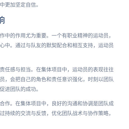
中更加坚定自信。
响
作中的作用尤为重要。一个有职业精神的运动员，
心中。通过与队友的默契配合和相互支持，运动员
责任感与担当。在集体项目中，运动员的表现往往
员，会把自己的角色和责任意识强化，时刻以团队
促进团队的成功。
合作。在集体项目中，良好的沟通和协调是团队成
过持续的交流与反馈，优化团队战术与协作策略，