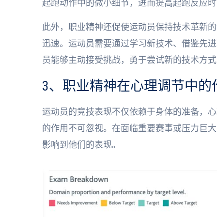
起跑动作中的微小细节，进而提高起跑反应时
此外，职业精神还促使运动员保持技术革新的
迅速。运动员需要通过学习新技术、借鉴先进
员能够主动接受挑战，勇于尝试新的技术方式
3、职业精神在心理调节中的
运动员的竞技表现不仅依赖于身体的准备，心
的作用不可忽视。在面临重要赛事或压力巨大
影响到他们的表现。