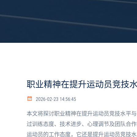
职业精神在提升运动员竞技
2026-02-23 14:56:45
本文将探讨职业精神在提升运动员竞技水平与
过训练态度、技术进步、心理调节及团队合作
运动员的工作态度，它还是提升运动员竞技水