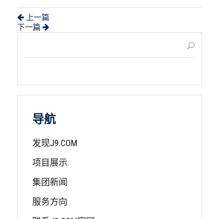
上一篇
下一篇
导航
发现J9.COM
项目展示
集团新闻
服务方向