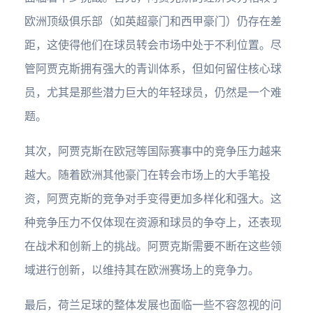
欧洲顶级俱乐部（如英超豪门和西甲豪门）仍存在差
距，这使得他们在球员转会市场中处于不利位置。尽
管阿贾克斯拥有强大的青训体系，但如何留住核心球
员，尤其是那些潜力巨大的年轻球员，仍然是一个难
题。
其次，阿贾克斯在欧冠等国际赛事中的竞争压力越来
越大。随着欧洲其他豪门在转会市场上的大手笔投
资，阿贾克斯的竞争对手变得更加多样化和强大。这
种竞争压力不仅体现在资源和球员的争夺上，还表现
在战术和创新上的挑战。阿贾克斯需要不断在这些领
域进行创新，以维持其在欧洲赛场上的竞争力。
最后，荷兰足球的整体发展也面临一些不容忽视的问