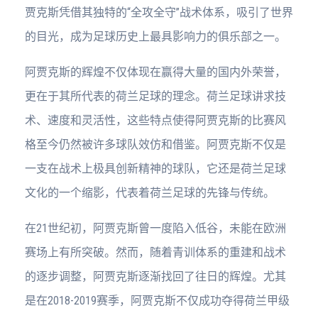
贾克斯凭借其独特的“全攻全守”战术体系，吸引了世界
的目光，成为足球历史上最具影响力的俱乐部之一。
阿贾克斯的辉煌不仅体现在赢得大量的国内外荣誉，
更在于其所代表的荷兰足球的理念。荷兰足球讲求技
术、速度和灵活性，这些特点使得阿贾克斯的比赛风
格至今仍然被许多球队效仿和借鉴。阿贾克斯不仅是
一支在战术上极具创新精神的球队，它还是荷兰足球
文化的一个缩影，代表着荷兰足球的先锋与传统。
在21世纪初，阿贾克斯曾一度陷入低谷，未能在欧洲
赛场上有所突破。然而，随着青训体系的重建和战术
的逐步调整，阿贾克斯逐渐找回了往日的辉煌。尤其
是在2018-2019赛季，阿贾克斯不仅成功夺得荷兰甲级