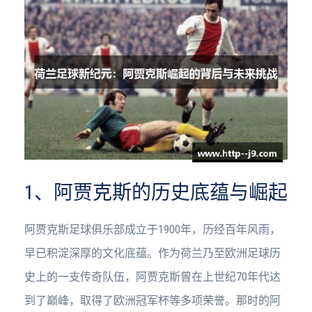
1、阿贾克斯的历史底蕴与崛起
阿贾克斯足球俱乐部成立于1900年，历经百年风雨，
早已积淀深厚的文化底蕴。作为荷兰乃至欧洲足球历
史上的一支传奇队伍，阿贾克斯曾在上世纪70年代达
到了巅峰，取得了欧洲冠军杯等多项荣誉。那时的阿