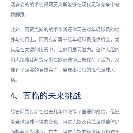
活多变的战术使得阿贾克斯能够在现代足球竞争中站
稳脚跟。
此外，阿贾克斯的战术革新还体现在对年轻球员的培
养与使用上。阿贾克斯勇于给年轻球员提供机会，尤
其是在关键的比赛中，让他们展现潜力。这种大胆的
用人策略让阿贾克斯在欧洲赛场上既保持了活力，又
拥有了足够的竞技实力，展现出独特的现代足球风
格。
4、面临的未来挑战
尽管阿贾克斯在过去几年中取得了显著的成绩，但随
着全球足球环境的变化，阿贾克斯及荷兰足球整体仍
面临着不少挑战。首先，阿贾克斯的经济实力相较于