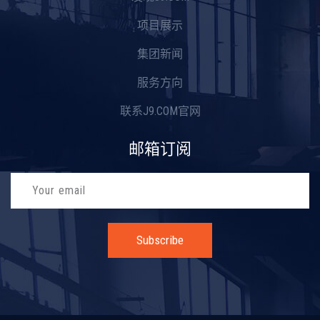
项目展示
集团新闻
服务方向
联系J9.COM官网
邮箱订阅
Subscribe