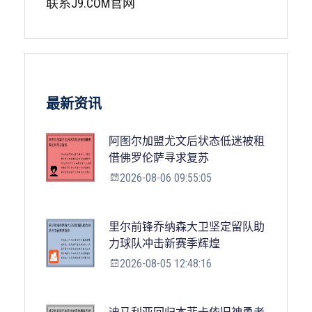
联系J9.COM官网
最新资讯
阿图尔加盟尤文后状态低迷被租
借佛罗伦萨寻求复苏
2026-08-06 09:55:05
里尔前锋乔纳森大卫坚定留队助
力球队冲击新赛季辉煌
2026-08-05 12:48:16