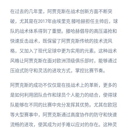
在过去的几年里，阿贾克斯在战术创新方面不断突
破，尤其是在2017年由埃里克·滕哈赫担任主帅后，球
队的战术体系得到了重塑。滕哈赫倡导的高压逼抢和
快速反击战术，既保留了阿贾克斯传统的技术流风
格，又加入了现代足球中更为实用的元素。这种战术
风格让阿贾克斯在面对欧洲顶级俱乐部时，能够通过
压迫式防守和灵活的进攻方式，掌控比赛节奏。
阿贾克斯的成功不仅仅是在技战术上的革新，更多的
是如何利用团队合作和球员个人能力的结合，使得球
队能够在不同的比赛中充分发挥其优势。尤其在欧冠
等大型赛事中，阿贾克斯通过高度协作的防守和快速
流畅的进攻，使其成为对手难以应对的存在。这种灵