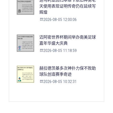
迪马利亚回归本菲卡依旧神勇老
天使用表现证明传奇仍在延续写
辉煌
2026-08-05 12:00:06
迈阿密世界杯期间举办南美足球
嘉年华盛大庆典
2026-08-05 11:18:59
赫拉德茨基多次神扑力保不败助
球队创造赛季奇迹
2026-08-05 10:32:31