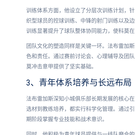
训练体系方面，他设立了分层次训练计划，针
织型球员的控球训练、中锋的射门训练以及边
训练显著提升了球队整体协同能力，使科莫在
团队文化的塑造同样是关键一环。法布雷加斯
色和责任。通过赛前讨论会、心理辅导及团队
莫冲击意甲提供了坚实基础。
3、青年体系培养与长远布局
法布雷加斯深知小城俱乐部长期发展的核心在
选材到教练培养，都实行科学化管理。通过引
期阶段掌握专业技能和战术意识。
同时，他积极为青年球员提供与一线队磨合的