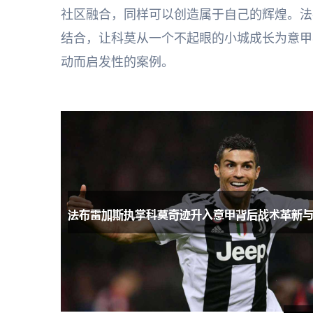
社区融合，同样可以创造属于自己的辉煌。法
结合，让科莫从一个不起眼的小城成长为意甲
动而启发性的案例。