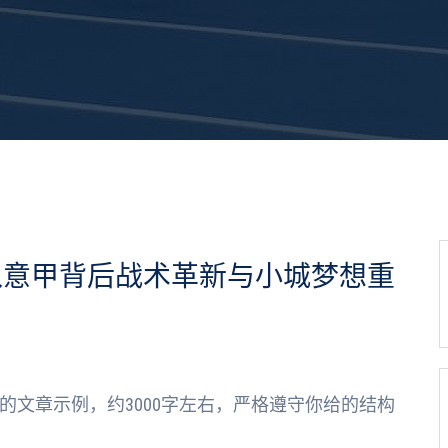
入意甲背后战术革新与小城梦想重
文章示例，约3000字左右，严格遵守你给的结构