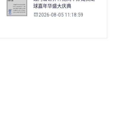
球嘉年华盛大庆典
2026-08-05 11:18:59