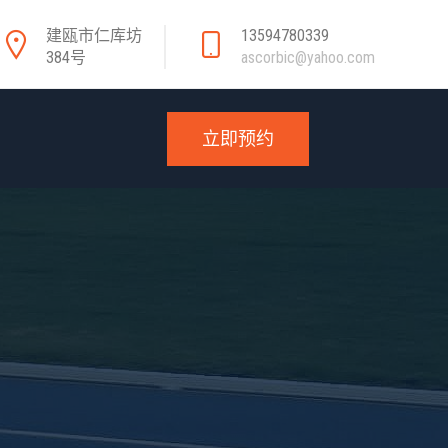
建瓯市仁库坊
13594780339
384号
ascorbic@yahoo.com
立即预约