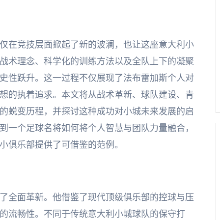
仅在竞技层面掀起了新的波澜，也让这座意大利小
战术理念、科学化的训练方法以及全队上下的凝聚
史性跃升。这一过程不仅展现了法布雷加斯个人对
想的执着追求。本文将从战术革新、球队建设、青
的蜕变历程，并探讨这种成功对小城未来发展的启
到一个足球名将如何将个人智慧与团队力量融合，
小俱乐部提供了可借鉴的范例。
了全面革新。他借鉴了现代顶级俱乐部的控球与压
的流畅性。不同于传统意大利小城球队的保守打