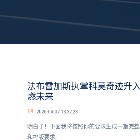
法布雷加斯执掌科莫奇迹升
燃未来
2026-04-07 13:37:28
明白了！下面我将按照你的要求生成一篇完整的
和排版要求。