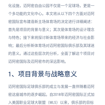
化设施，迈阿密自由公园不仅是一个足球场，更是一
个多功能的文化中心。本文将从以下四个方面对迈阿
密国际宣布建造新主场体育场的决定进行详细阐述：
首先是项目的背景与意义；其次是体育场的设计理念
与特色；接下来将探讨新体育场带来的经济与社会影
响；最后分析新体育场对迈阿密国际俱乐部及其球迷
的意义。通过这些层次的分析，全面了解这个项目对
迈阿密国际及迈阿密市的深远影响。
1、项目背景与战略意义
迈阿密国际足球俱乐部的成立与发展一直伴随着迈阿
密这座城市的逐步崛起。自2018年迈阿密国际正式加
入美国职业足球大联盟（MLS）以来，俱乐部的目标