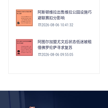
阿斯顿维拉出售维拉公园设施巧
避联赛扣分影响
2026-08-06 10:41:32
阿图尔加盟尤文后状态低迷被租
借佛罗伦萨寻求复苏
2026-08-06 09:55:05