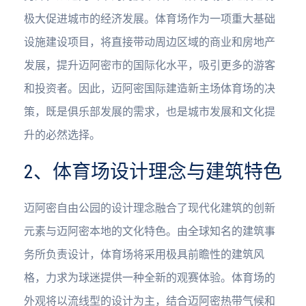
极大促进城市的经济发展。体育场作为一项重大基础
设施建设项目，将直接带动周边区域的商业和房地产
发展，提升迈阿密市的国际化水平，吸引更多的游客
和投资者。因此，迈阿密国际建造新主场体育场的决
策，既是俱乐部发展的需求，也是城市发展和文化提
升的必然选择。
2、体育场设计理念与建筑特色
迈阿密自由公园的设计理念融合了现代化建筑的创新
元素与迈阿密本地的文化特色。由全球知名的建筑事
务所负责设计，体育场将采用极具前瞻性的建筑风
格，力求为球迷提供一种全新的观赛体验。体育场的
外观将以流线型的设计为主，结合迈阿密热带气候和