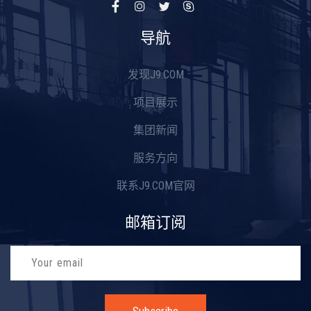
导航
发现J9.COM
项目展示
集团新闻
服务方向
联系J9.COM官网
邮箱订阅
Subscribe