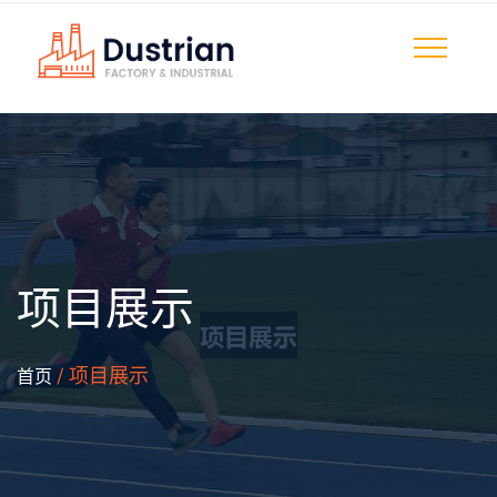
项目展示
/ 项目展示
首页