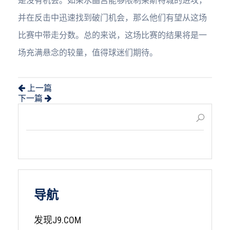
是没有机会。如果水晶宫能够限制莱斯特城的进攻，
并在反击中迅速找到破门机会，那么他们有望从这场
比赛中带走分数。总的来说，这场比赛的结果将是一
场充满悬念的较量，值得球迷们期待。
上一篇
下一篇
导航
发现J9.COM