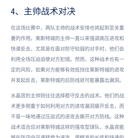
4、主帅战术对决
在这场比赛中，两队主帅的战术安排也将起到至关重
要的作用。莱斯特城的主帅一直以来强调高压进攻和
快速反击，尤其是在面对防守较弱的对手时，他们会
利用全场压迫迫使对方犯错。然而，这种战术也有一
定的风险，如果对方能够有效抵挡住莱斯特城的进攻
并发起反击，莱斯特城的后防线就可能暴露出漏洞。
水晶宫的主帅则往往选择稳守反击的战术。他们的战
术更多侧重于如何利用对方的进攻漏洞展开反击，而
不是一味地通过压迫式的进攻去撕开对方防线。这种
战术适合应对莱斯特城这样的强攻型球队，水晶宫能
够在防守中迅速转换为进攻，用精准的长传和快速的