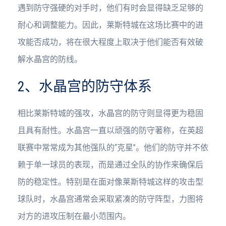
遇到防守强硬的对手时，他们有时会显得缺乏足够的
耐心和调整能力。因此，莱斯特城在这场比赛中的进
攻能否成功，将在很大程度上取决于他们能否有效破
解水晶宫的防线。
2、水晶宫的防守体系
相比莱斯特城的强攻，水晶宫的防守则显得更为稳固
且具有耐性。水晶宫一直以顽强的防守著称，在英超
联赛中常常成为其他强队的“克星”。他们的防守并不依
赖于单一球员的表现，而是通过全队的协作来确保后
防的稳定性。特别是在面对像莱斯特城这样的攻击型
球队时，水晶宫通常会采取紧凑的防守阵型，力图将
对方的进攻压制在最小范围内。