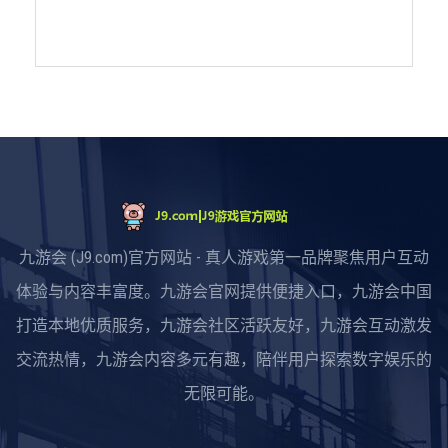
九游会 (J9.com)官方网站 - 真人游戏第一品牌聚焦用户互动
体验与内容丰富度。九游会官网提供便捷入口，九游会中国
打造本地优质服务，九游会社区活跃友好，九游会互动激发
交流热情，九游会内容多元有趣，陪伴用户探索数字娱乐的
无限可能。