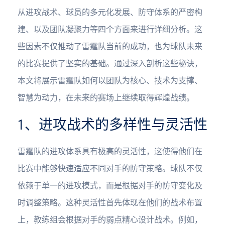
从进攻战术、球员的多元化发展、防守体系的严密构
建、以及团队凝聚力等四个方面来进行详细分析。这
些因素不仅推动了雷霆队当前的成功，也为球队未来
的比赛提供了坚实的基础。通过深入剖析这些秘诀，
本文将展示雷霆队如何以团队为核心、技术为支撑、
智慧为动力，在未来的赛场上继续取得辉煌战绩。
1、进攻战术的多样性与灵活性
雷霆队的进攻体系具有极高的灵活性，这使得他们在
比赛中能够快速适应不同对手的防守策略。球队不仅
依赖于单一的进攻模式，而是根据对手的防守变化及
时调整策略。这种灵活性首先体现在他们的战术布置
上，教练组会根据对手的弱点精心设计战术。例如，