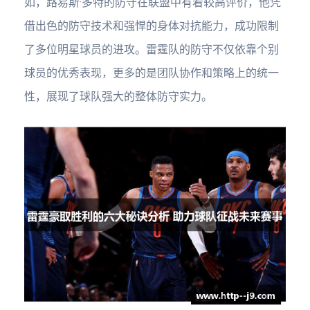
如，路易斯·多特的防守在联盟中有着较高评价，他凭
借出色的防守技术和强悍的身体对抗能力，成功限制
了多位明星球员的进攻。雷霆队的防守不仅依靠个别
球员的优秀表现，更多的是团队协作和策略上的统一
性，展现了球队强大的整体防守实力。