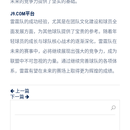
未来的竞争力提供了坚实的基础。
J9.COM平台
雷霆队的成功经验，尤其是在团队文化建设和球员全
面发展方面，为其他球队提供了宝贵的参考。随着年
轻球员的成长与球队核心战术的逐渐深化，雷霆队在
未来的赛事中，必将继续展现出强大的竞争力，成为
联盟中不可忽视的力量。通过继续完善球队的各项体
系，雷霆有望在未来的赛场上取得更为辉煌的成绩。
上一篇
下一篇