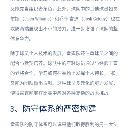
又能充当组织者角色。此外，球队中的其他球员如贾
尔斯（Jalen Williams）和乔什·吉迪（Josh Giddey）也在
攻防两端展现出不小的潜力，进一步增强了球队的整
体竞争力。
除了球员个人技术的发展，雷霆队还注重球员之间的
配合与默契培养。球队中的年轻球员通过与经验丰富
的老将合作，学习如何在赛场上发挥个人特长，同时
又能为团队做出贡献。这种球员多元化的能力发展，
使得雷霆能够在比赛中应对各种复杂的战术挑战。
3、防守体系的严密构建
雷霆队的防守体系可以说是他们取得胜利的另一大法