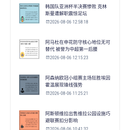
韩国队亚洲杯半决赛惨败 克林
斯曼遭解职震惊足坛
2026-08-06 12:58:18
阿马杜在申花防守核心地位无可
替代 被誉为中超第一后腰
2026-08-06 12:15:23
阿森纳欧冠小组赛主场狂胜埃因
霍温展现锋线强势
2026-08-06 11:25:21
阿斯顿维拉出售维拉公园设施巧
避联赛扣分影响
2026-08-06 10:41:32