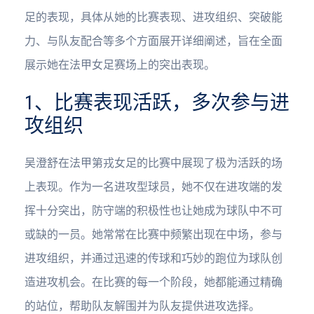
足的表现，具体从她的比赛表现、进攻组织、突破能
力、与队友配合等多个方面展开详细阐述，旨在全面
展示她在法甲女足赛场上的突出表现。
1、比赛表现活跃，多次参与进
攻组织
吴澄舒在法甲第戎女足的比赛中展现了极为活跃的场
上表现。作为一名进攻型球员，她不仅在进攻端的发
挥十分突出，防守端的积极性也让她成为球队中不可
或缺的一员。她常常在比赛中频繁出现在中场，参与
进攻组织，并通过迅速的传球和巧妙的跑位为球队创
造进攻机会。在比赛的每一个阶段，她都能通过精确
的站位，帮助队友解围并为队友提供进攻选择。