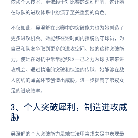
依赖个人技术，更依赖于对比赛的深刻理解，这让她
在球队的进攻体系中扮演了至关重要的角色。
不仅如此，吴澄舒在比赛中的突破能力也为她创造了
更多进攻机会。她能够在短时间内摆脱防守球员，为
自己和队友争取到更多的进攻空间。她的这种突破能
力，使她在对抗中常常能够以一己之力为球队带来进
攻机会。通过精准的突破和快速的传球，她能够在敌
人防线的薄弱环节创造出威胁，进一步提高了第戎女
足的进攻效率。
3、个人突破犀利，制造进攻威
胁
吴澄舒的个人突破能力是她在法甲第戎女足中表现最