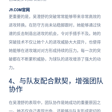
J9.COM官网
更重要的是，吴澄舒的突破常常能够带来非常高效的
进攻转换。在防守方尚未站稳脚跟时，她能够通过快
速的反击制造出进攻的机会，令对手措手不及。她的
突破技术不仅让她个人的进攻威胁大大提升，也使得
她能够在进攻端对对方形成持续的压力。每一次的突
破都在不断累积威胁，为球队的进攻增添了强大的动
力。
4、与队友配合默契，增强团队
协作
在吴澄舒的表现中，团队协作是她成功的重要原因之
一。她不仅自己表现出色，还能够与队友形成密切的