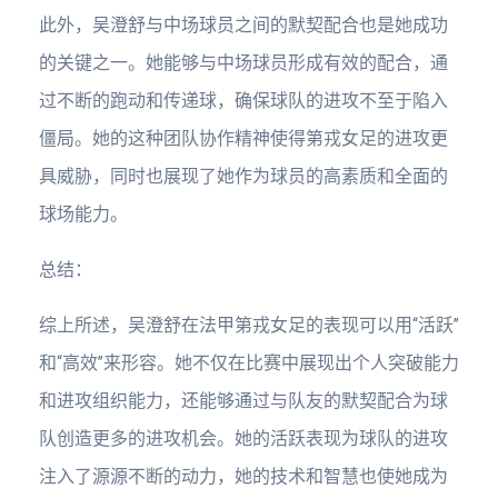
此外，吴澄舒与中场球员之间的默契配合也是她成功
的关键之一。她能够与中场球员形成有效的配合，通
过不断的跑动和传递球，确保球队的进攻不至于陷入
僵局。她的这种团队协作精神使得第戎女足的进攻更
具威胁，同时也展现了她作为球员的高素质和全面的
球场能力。
总结：
综上所述，吴澄舒在法甲第戎女足的表现可以用“活跃”
和“高效”来形容。她不仅在比赛中展现出个人突破能力
和进攻组织能力，还能够通过与队友的默契配合为球
队创造更多的进攻机会。她的活跃表现为球队的进攻
注入了源源不断的动力，她的技术和智慧也使她成为