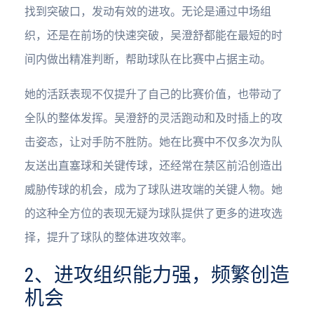
找到突破口，发动有效的进攻。无论是通过中场组
织，还是在前场的快速突破，吴澄舒都能在最短的时
间内做出精准判断，帮助球队在比赛中占据主动。
她的活跃表现不仅提升了自己的比赛价值，也带动了
全队的整体发挥。吴澄舒的灵活跑动和及时插上的攻
击姿态，让对手防不胜防。她在比赛中不仅多次为队
友送出直塞球和关键传球，还经常在禁区前沿创造出
威胁传球的机会，成为了球队进攻端的关键人物。她
的这种全方位的表现无疑为球队提供了更多的进攻选
择，提升了球队的整体进攻效率。
2、进攻组织能力强，频繁创造
机会