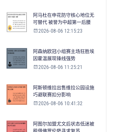
阿马杜在申花防守核心地位无
可替代 被誉为中超第一后腰
2026-08-06 12:15:23
阿森纳欧冠小组赛主场狂胜埃
因霍温展现锋线强势
2026-08-06 11:25:21
阿斯顿维拉出售维拉公园设施
巧避联赛扣分影响
2026-08-06 10:41:32
阿图尔加盟尤文后状态低迷被
租借佛罗伦萨寻求复苏