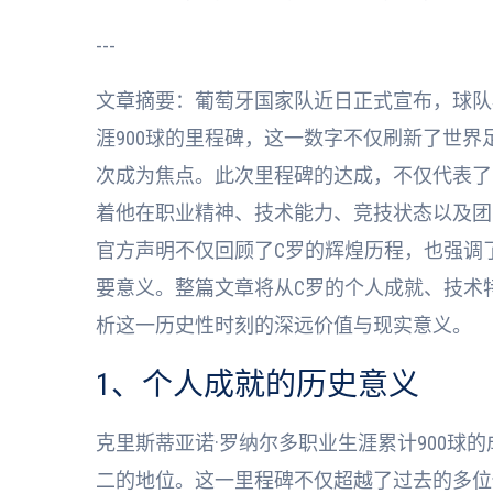
---
文章摘要：葡萄牙国家队近日正式宣布，球队
涯900球的里程碑，这一数字不仅刷新了世
次成为焦点。此次里程碑的达成，不仅代表了
着他在职业精神、技术能力、竞技状态以及团
官方声明不仅回顾了C罗的辉煌历程，也强调
要意义。整篇文章将从C罗的个人成就、技术
析这一历史性时刻的深远价值与现实意义。
1、个人成就的历史意义
克里斯蒂亚诺·罗纳尔多职业生涯累计900球
二的地位。这一里程碑不仅超越了过去的多位