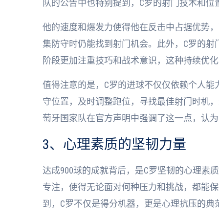
队的公告中也特别提到，C罗的射门技术和位置
他的速度和爆发力使得他在反击中占据优势，
集防守时仍能找到射门机会。此外，C罗的射
阶段更加注重技巧和战术意识，这种持续优化
值得注意的是，C罗的进球不仅仅依赖个人能
守位置，及时调整跑位，寻找最佳射门时机，
萄牙国家队在官方声明中强调了这一点，认为
3、心理素质的坚韧力量
达成900球的成就背后，是C罗坚韧的心理
专注，使得无论面对何种压力和挑战，都能保
到，C罗不仅是得分机器，更是心理抗压的典