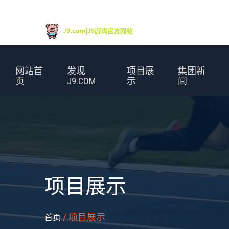
网站首
发现
项目展
集团新
页
J9.COM
示
闻
项目展示
/ 项目展示
首页