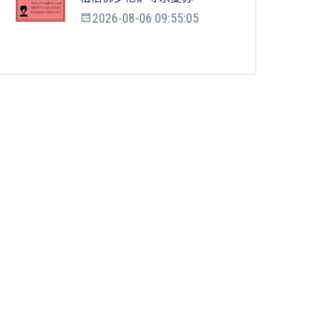
2026-08-06 09:55:05