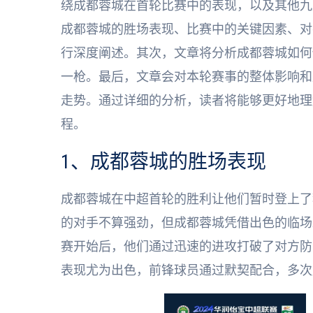
绕成都蓉城在首轮比赛中的表现，以及其他九
成都蓉城的胜场表现、比赛中的关键因素、对
行深度阐述。其次，文章将分析成都蓉城如何
一枪。最后，文章会对本轮赛事的整体影响和
走势。通过详细的分析，读者将能够更好地理
程。
1、成都蓉城的胜场表现
成都蓉城在中超首轮的胜利让他们暂时登上了
的对手不算强劲，但成都蓉城凭借出色的临场
赛开始后，他们通过迅速的进攻打破了对方防
表现尤为出色，前锋球员通过默契配合，多次