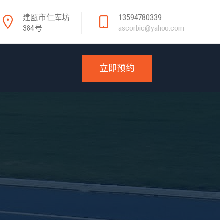
建瓯市仁库坊
13594780339
384号
ascorbic@yahoo.com
立即预约