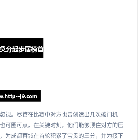
忽视。尽管在比赛中对方也曾创造出几次破门机
也可圈可点。在关键时刻，他们能够顶住对方的压
，为成都蓉城在首轮积累了宝贵的三分，并为接下