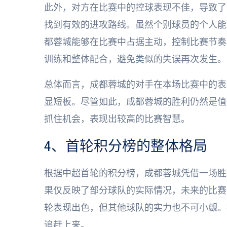
此外，对方在比赛中的控球表现不佳，导致了
找到有效的进攻路线。虽然个别球员的个人能
都蓉城能够在比赛中占据主动，控制比赛节奏
训练和整体配合，避免类似的失误再次发生。
总体而言，成都蓉城的对手在本场比赛中的表
显短板。尽管如此，成都蓉城的胜利仍然是值
抓住机会，表现出较高的比赛智慧。
4、首轮积分榜的整体格局
根据中超首轮的积分榜，成都蓉城凭借一场胜
果仅反映了部分球队的实际情况，未来的比赛
轮表现出色，但其他球队的实力也不可小觑。
追赶上来。