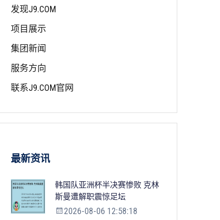
发现J9.COM
项目展示
集团新闻
服务方向
联系J9.COM官网
最新资讯
韩国队亚洲杯半决赛惨败 克林
斯曼遭解职震惊足坛
2026-08-06 12:58:18