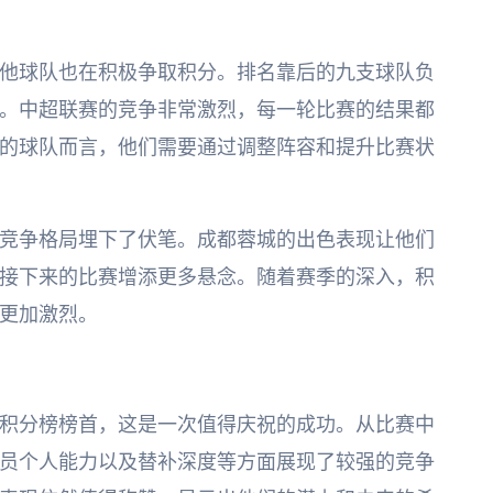
他球队也在积极争取积分。排名靠后的九支球队负
。中超联赛的竞争非常激烈，每一轮比赛的结果都
的球队而言，他们需要通过调整阵容和提升比赛状
竞争格局埋下了伏笔。成都蓉城的出色表现让他们
接下来的比赛增添更多悬念。随着赛季的深入，积
更加激烈。
积分榜榜首，这是一次值得庆祝的成功。从比赛中
员个人能力以及替补深度等方面展现了较强的竞争