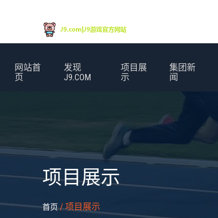
网站首
发现
项目展
集团新
页
J9.COM
示
闻
项目展示
/ 项目展示
首页