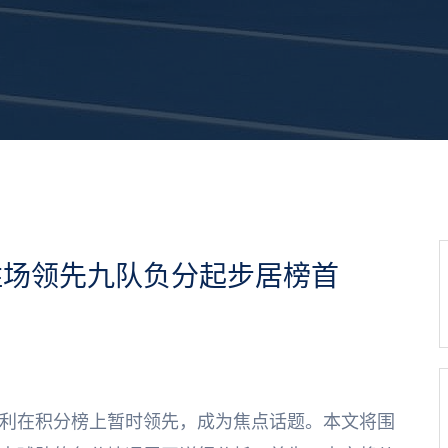
胜场领先九队负分起步居榜首
利在积分榜上暂时领先，成为焦点话题。本文将围