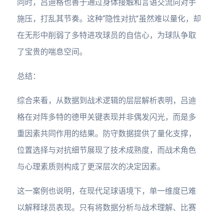
同时，吕迪格也善于通过身体接触和言语交流向对手
施压，打乱其节奏。这种“隐性对抗”虽然难以量化，却
在无形中削弱了多特进攻球员的自信心，为球队争取
了宝贵的喘息空间。
总结：
综合来看，从数据到战术逻辑的层层解析表明，吕迪
格在对阵多特的德甲关键表现并非偶发闪光，而是多
重因素共同作用的结果。防守数据提供了量化支撑，
位置选择与对抗细节展现了技术成熟度，而战术角色
与心理素质则构成了更深层次的决定因素。
这一案例也说明，在现代足球语境下，单一维度已难
以解释球员表现。只有将数据分析与战术理解、比赛