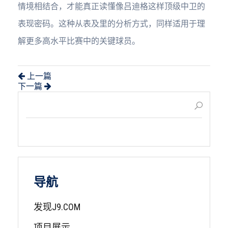
情境相结合，才能真正读懂像吕迪格这样顶级中卫的
表现密码。这种从表及里的分析方式，同样适用于理
解更多高水平比赛中的关键球员。
上一篇
下一篇
导航
发现J9.COM
项目展示