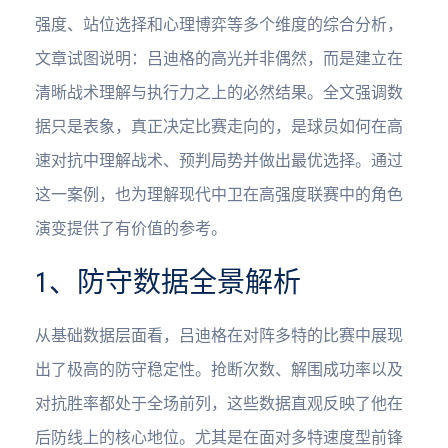
强度、站位选择和心理博弈等多个维度的综合分析，
文章试图说明：吕迪格的高光并非偶然，而是建立在
清晰战术理解与执行力之上的必然结果。全文强调数
据只是表象，真正决定比赛走向的，是球员如何在高
速对抗中理解战术、预判局势并做出最优选择。通过
这一案例，也为理解现代中卫在高强度联赛中的角色
演变提供了有价值的参考。
1、防守数据全景解析
从基础数据层面看，吕迪格在对阵多特的比赛中展现
出了极高的防守稳定性。抢断次数、解围成功率以及
对抗胜率都处于全场前列，这些数据直观反映了他在
后防线上的核心地位。尤其是在面对多特速度型前锋