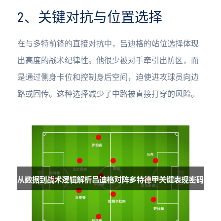
2、关键对抗与位置选择
在与多特前锋的直接对抗中，吕迪格的站位选择体现
出高度的战术纪律性。他很少被对手牵引出防区，而
是通过侧身卡位和控制身后空间，迫使进攻球员向边
路或回传。这种选择减少了中路被直接打穿的风险。