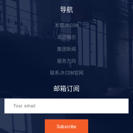
导航
发现J9.COM
项目展示
集团新闻
服务方向
联系J9.COM官网
邮箱订阅
Subscribe