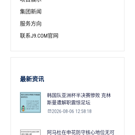
集团新闻
服务方向
联系J9.COM官网
最新资讯
韩国队亚洲杯半决赛惨败 克林
斯曼遭解职震惊足坛
2026-08-06 12:58:18
阿马杜在申花防守核心地位无可