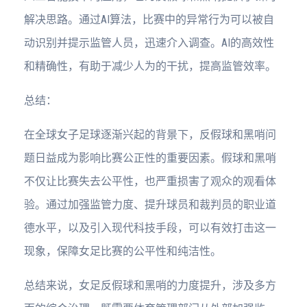
解决思路。通过AI算法，比赛中的异常行为可以被自
动识别并提示监管人员，迅速介入调查。AI的高效性
和精确性，有助于减少人为的干扰，提高监管效率。
总结：
在全球女子足球逐渐兴起的背景下，反假球和黑哨问
题日益成为影响比赛公正性的重要因素。假球和黑哨
不仅让比赛失去公平性，也严重损害了观众的观看体
验。通过加强监管力度、提升球员和裁判员的职业道
德水平，以及引入现代科技手段，可以有效打击这一
现象，保障女足比赛的公平性和纯洁性。
总结来说，女足反假球和黑哨的力度提升，涉及多方