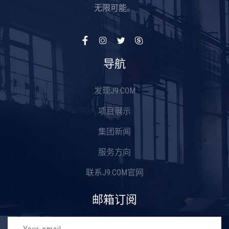
无限可能。
导航
发现J9.COM
项目展示
集团新闻
服务方向
联系J9.COM官网
邮箱订阅