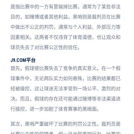
是指比赛中的一方有意输掉比赛，通常为了某些非法
目的，如赌博或者其他利益。黑哨则是裁判员在比赛
中做出不公正的判罚，通常与个人利益、外部压力等
因素相关。这两者不仅违背了体育道德，也让观众和
球员失去了对比赛公正性的信任。
J9.COM平台
首先，假球使比赛失去了竞争的真实意义。在一个假
球事件中，无论两队实力如何悬殊，比赛的结果都已
经被操控，这让球迷无法享受到一场公平、激烈的对
决。而且，假球的存在还可能通过赌博等非法渠道进
行操控，进一步加剧了体育赛事的黑暗面。
其次，黑哨严重破坏了比赛的判罚公正性。裁判员是