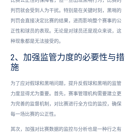
比赛公正性的保障者，但一旦出现黑哨行为，比赛的
判罚就会受到人为干扰。特别是在关键时刻，黑哨的
判罚会直接决定比赛的结果，进而影响整个赛事的公
正性和球员的表现。无论是对球员还是观众来说，这
种现象都是无法接受的。
2、加强监管力度的必要性与措
施
为了应对假球和黑哨问题，提升反假球和黑哨的监管
力度显得尤为重要。首先，赛事管理机构需要建立更
为完善的监督机制，对比赛进行全方位的监控，确保
每一场比赛的公正性。
其次，加强对比赛数据的监控与分析也是一种行之有