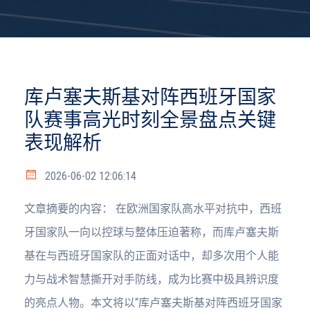
库卢塞夫斯基对阵西班牙国家
队赛事高光时刻全景盘点关键
表现解析
2026-06-02 12:06:14
文章摘要的内容： 在欧洲国家队高水平对抗中，西班
牙国家队一向以控球与整体压迫著称，而库卢塞夫斯
基在与西班牙国家队的正面对话中，却多次用个人能
力与战术智慧撕开对手防线，成为比赛中极具辨识度
的亮点人物。本文将以“库卢塞夫斯基对阵西班牙国家