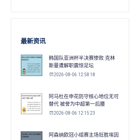
最新资讯
韩国队亚洲杯半决赛惨败 克林
斯曼遭解职震惊足坛
2026-08-06 12:58:18
阿马杜在申花防守核心地位无可
替代 被誉为中超第一后腰
2026-08-06 12:15:23
阿森纳欧冠小组赛主场狂胜埃因