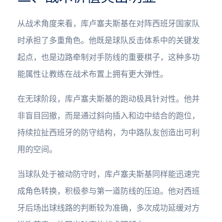
从战术角度来看，库卢塞夫斯基在对阵西班牙国家队
时承担了多重角色。他既是球队反击体系中的关键发
起点，也是边路牵制对手防线的重要棋子，这种多功
能属性让教练在战术布置上拥有更大弹性。
在无球阶段，库卢塞夫斯基的跑动极具针对性。他并
非盲目回撤，而是通过斜向插入和边中结合的跑位，
持续拉扯西班牙的防守结构，为中路队友创造出可利
用的空间。
当球队处于被动防守时，库卢塞夫斯基同样能迅速完
成角色转换，积极参与第一道防线的压迫。他对西班
牙后场出球线路的判断较为准确，多次成功延缓对方