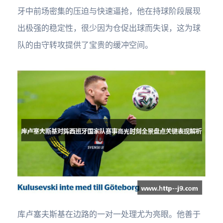
牙中前场密集的压迫与快速逼抢，他在持球阶段展现
出极强的稳定性，很少因为仓促出球而失误，这为球
队的由守转攻提供了宝贵的缓冲空间。
库卢塞夫斯基在边路的一对一处理尤为亮眼。他善于