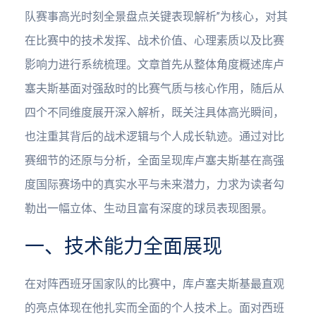
队赛事高光时刻全景盘点关键表现解析”为核心，对其
在比赛中的技术发挥、战术价值、心理素质以及比赛
影响力进行系统梳理。文章首先从整体角度概述库卢
塞夫斯基面对强敌时的比赛气质与核心作用，随后从
四个不同维度展开深入解析，既关注具体高光瞬间，
也注重其背后的战术逻辑与个人成长轨迹。通过对比
赛细节的还原与分析，全面呈现库卢塞夫斯基在高强
度国际赛场中的真实水平与未来潜力，力求为读者勾
勒出一幅立体、生动且富有深度的球员表现图景。
一、技术能力全面展现
在对阵西班牙国家队的比赛中，库卢塞夫斯基最直观
的亮点体现在他扎实而全面的个人技术上。面对西班