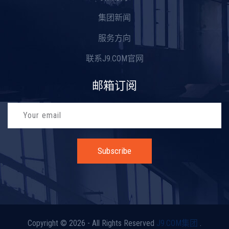
集团新闻
服务方向
联系J9.COM官网
邮箱订阅
Subscribe
Copyright © 2026 - All Rights Reserved
J9.COM集团
.