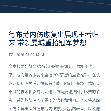
德布劳内伤愈复出展现王者归
来 带领曼城重拾冠军梦想
2026-06-02 14:14:11
文章摘要：凯文·德布劳内的伤愈复出，犹如王者归
来，成为曼城本赛季重拾冠军梦想的重要推手。在长
期的伤病困扰后，德布劳内终于回到了赛场，凭借其
卓越的技术和影响力，迅速帮助曼城找回了比赛的节
奏，并为球队注入了更多的信心和活力。本文将从四
个方面详细探讨德布劳内伤愈复出后的表现，以及他