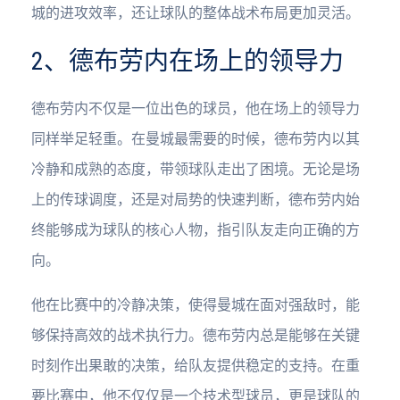
城的进攻效率，还让球队的整体战术布局更加灵活。
2、德布劳内在场上的领导力
德布劳内不仅是一位出色的球员，他在场上的领导力
同样举足轻重。在曼城最需要的时候，德布劳内以其
冷静和成熟的态度，带领球队走出了困境。无论是场
上的传球调度，还是对局势的快速判断，德布劳内始
终能够成为球队的核心人物，指引队友走向正确的方
向。
他在比赛中的冷静决策，使得曼城在面对强敌时，能
够保持高效的战术执行力。德布劳内总是能够在关键
时刻作出果敢的决策，给队友提供稳定的支持。在重
要比赛中，他不仅仅是一个技术型球员，更是球队的