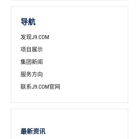
导航
发现J9.COM
项目展示
集团新闻
服务方向
联系J9.COM官网
最新资讯