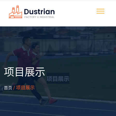
项目展示
/ 项目展示
首页