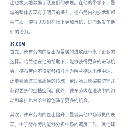
出也极大地激励了队友们的表现。在他的带领下，曼
城的整体表现有了明显的提升。德布劳内的技术和领
袖气质，使得队友们在场上更加自信，进而激发了他
们的潜力。
J9.COM
首先，德布劳内的复出为曼城的进攻线带来了更多的
选择。哈兰德在他的帮助下，能够获得更多的进球机
会。德布劳内不仅能够精准地为哈兰德送出传中球，
还能够通过其高质量的传球，帮助哈兰德摆脱防守并
获得更多的空档空间。此外，德布劳内在进攻中的跑
动和牵扯也为哈兰德创造了更多的机会。
其次，德布劳内的复出提升了曼城其他中场球员的表
现。由于德布劳内能够分担中场的调度工作，其他球