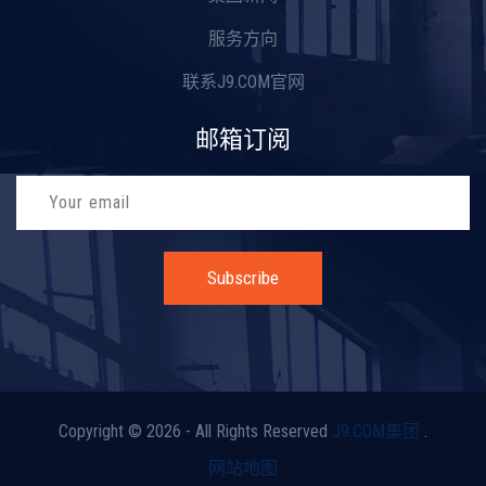
服务方向
联系J9.COM官网
邮箱订阅
Subscribe
Copyright © 2026 - All Rights Reserved
J9.COM集团
.
网站地图