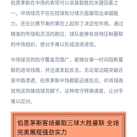
伯恩茅斯在中场的表现可以说是取胜的关键因素之
一。中场球员不仅在控球和分球方面展现出卓越能
力，还在比赛节奏的掌控上起到了决定性作用。通过
精准的传球和灵活的跑位，球队能够有效地压制曼联
的中场组织，使对手难以形成连续进攻。
中场球员的防守覆盖范围广，能够在第一时间阻断曼
联的进攻线路，并迅速发起反击。无论是边路突破还
是中路渗透，伯恩茅斯中场都能迅速反应，并将球高
效地送到锋线球员脚下。这种攻守转换速度，让对手
难以应对。