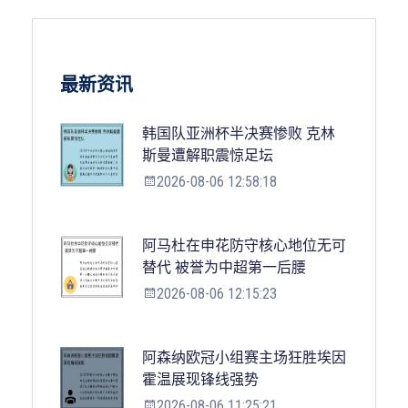
最新资讯
韩国队亚洲杯半决赛惨败 克林
斯曼遭解职震惊足坛
2026-08-06 12:58:18
阿马杜在申花防守核心地位无可
替代 被誉为中超第一后腰
2026-08-06 12:15:23
阿森纳欧冠小组赛主场狂胜埃因
霍温展现锋线强势
2026-08-06 11:25:21