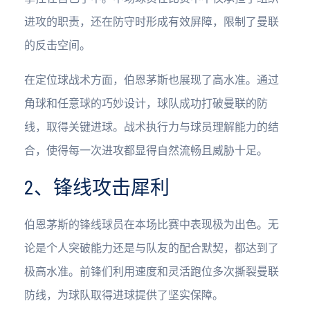
进攻的职责，还在防守时形成有效屏障，限制了曼联
的反击空间。
在定位球战术方面，伯恩茅斯也展现了高水准。通过
角球和任意球的巧妙设计，球队成功打破曼联的防
线，取得关键进球。战术执行力与球员理解能力的结
合，使得每一次进攻都显得自然流畅且威胁十足。
2、锋线攻击犀利
伯恩茅斯的锋线球员在本场比赛中表现极为出色。无
论是个人突破能力还是与队友的配合默契，都达到了
极高水准。前锋们利用速度和灵活跑位多次撕裂曼联
防线，为球队取得进球提供了坚实保障。