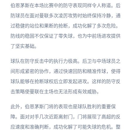
伯恩茅斯在本场比赛中的防守表现同样令人称道。后
防球员在面对曼联多次凌厉攻势时始终保持冷静，通
过稳健的站位和果断的抢断，成功化解了多次危险。
防线的稳固不仅保证了零失球，也为中前场进攻提供
了坚实基础。
球队在防守反击中的执行力极高。后卫与中场球员之
间形成紧密的协作，通过快速回防和精准传球，使得
球队能够在抢断球权后立即发起进攻。这样的防守反
击策略使曼联在主场也无法形成有效威胁。
此外，伯恩茅斯门将的表现也是球队胜利的重要保
障。面对对手几次近距离射门，门将展现了高超的反
应速度和准确判断，成功化解了可能失球的危机。整