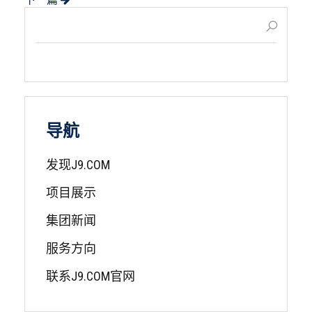
导航
发现J9.COM
项目展示
集团新闻
服务方向
联系J9.COM官网