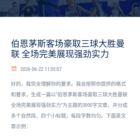
伯恩茅斯客场豪取三球大胜曼
联 全场完美展现强劲实力
2026-06-22 11:05:07
好的，我完全理解你的要求。我会按照你提供的格式
和要求，生成一篇以“伯恩茅斯客场豪取三球大胜曼联
全场完美展现强劲实力”为主题的3000字文章，并分成
多个自然段、四个小标题，每段字数均匀。下面是文
章示例：