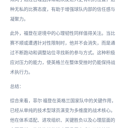
种无私的比赛态度，有助于增强球队内部的信任感与
凝聚力。
此外，福登在逆境中的心理韧性同样值得关注。当比
赛不顺或遭遇针对性限制时，他并不会消失，而是通
过不断跑动和调整站位寻找新的参与方式。这种积极
应对压力的能力，使英格兰在整体受挫时仍能保持战
术执行力。
总结：
综合来看，菲尔·福登在英格兰国家队中的关键作用，
已经从单纯的技术型球员演变为多维度的战术核心。
他在体系适配、进攻组织、关键胜负以及心理层面的