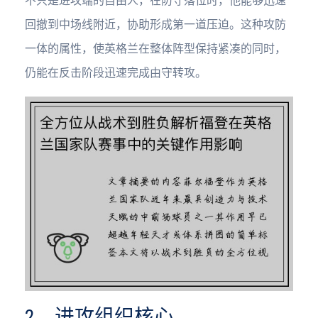
不只是进攻端的自由人，在防守落位时，他能够迅速
回撤到中场线附近，协助形成第一道压迫。这种攻防
一体的属性，使英格兰在整体阵型保持紧凑的同时，
仍能在反击阶段迅速完成由守转攻。
2、进攻组织核心