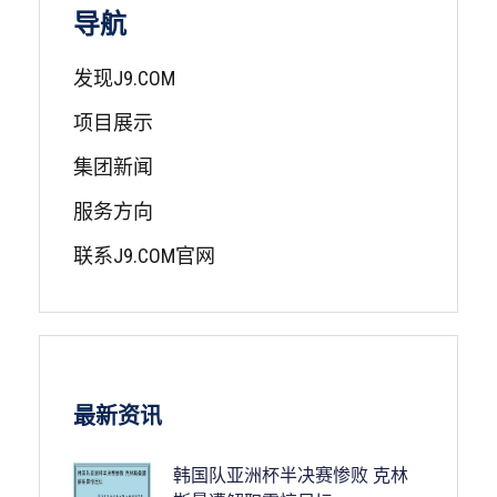
导航
发现J9.COM
项目展示
集团新闻
服务方向
联系J9.COM官网
最新资讯
韩国队亚洲杯半决赛惨败 克林