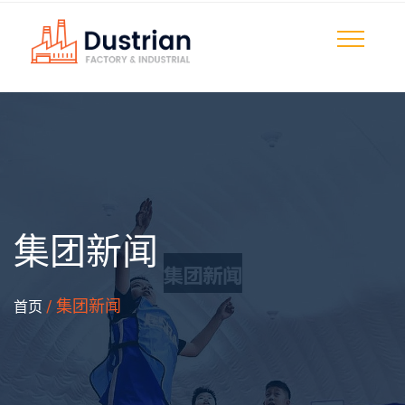
集团新闻
/ 集团新闻
首页