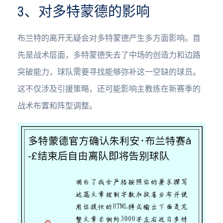
3、对多特蒙德的影响
布兰特的离开无疑会对多特蒙德产生多方面影响。首
先是战术层面，多特蒙德失去了中场的创造力和边路
突破能力，球队需要寻找能够弥补这一空缺的球员。
这不仅涉及引援策略，还可能影响主教练在新赛季的
战术布置和阵型调整。