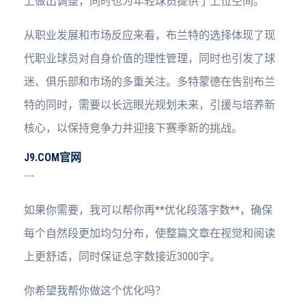
上做出调整，同时也为年轻球员提供了上位空间。
从职业发展和市场反应来看，布兰特的选择体现了现
代职业球员对自身价值的理性管理，同时也引发了球
迷、俱乐部和市场的多重关注。多特蒙德在告别布兰
特的同时，需要以长远眼光规划未来，引援与培养新
核心，以保持竞争力并迎接下赛季新的挑战。
J9.COM官网
---
如果你需要，我可以帮你再**优化段落字数**，确保
每个自然段更加均匀分布，使整篇文章在视觉和阅读
上更舒适，同时保证总字数接近3000字。
你希望我帮你做这个优化吗？