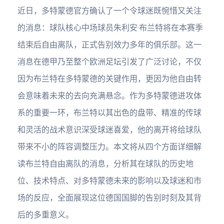
近日，多特蒙德官方确认了一个令球迷既惋惜又关注
的消息：球队核心中场球员朱利安·布兰特将在本赛季
结束后自由离队，正式告别效力多年的俱乐部。这一
消息在德甲乃至整个欧洲足坛引发了广泛讨论，不仅
因为布兰特在多特蒙德的关键作用，更因为他自由转
会意味着未来的去向充满悬念。作为多特蒙德进攻体
系的重要一环，布兰特以其出色的盘带、精准的传球
和灵活的战术意识深受球迷喜爱，他的离开将给球队
带来不小的阵容调整压力。本文将从四个方面详细解
读布兰特自由离队的消息，分析其在球队的历史地
位、技术特点、对多特蒙德未来的影响以及球迷和市
场的反应，全面展现这位德国国脚的告别时刻及其背
后的多重意义。