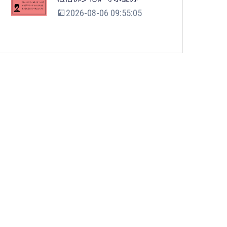
2026-08-06 09:55:05