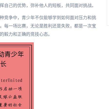
挥自己的优势，弥补他人的短板，共同面对挑战。
种竞争中，青少年不仅能够学到如何面对压力和挑
。每一场比赛，无论是胜利还是失败，都是一次宝
的毅力和正确的竞技心态。