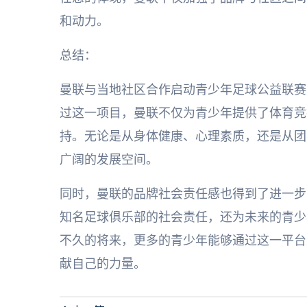
和动力。
总结：
曼联与当地社区合作启动青少年足球公益联赛
过这一项目，曼联不仅为青少年提供了体育竞
持。无论是从身体健康、心理素质，还是从团
广阔的发展空间。
同时，曼联的品牌社会责任感也得到了进一步
知名足球俱乐部的社会责任，还为未来的青少
不久的将来，更多的青少年能够通过这一平台
献自己的力量。