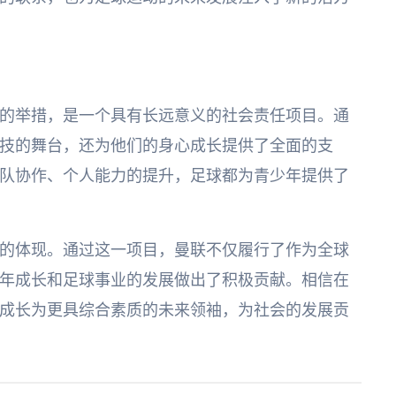
的举措，是一个具有长远意义的社会责任项目。通
技的舞台，还为他们的身心成长提供了全面的支
队协作、个人能力的提升，足球都为青少年提供了
的体现。通过这一项目，曼联不仅履行了作为全球
年成长和足球事业的发展做出了积极贡献。相信在
成长为更具综合素质的未来领袖，为社会的发展贡