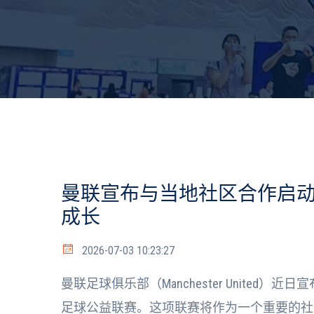
曼联宣布与当地社区合作启动
成长
2026-07-03 10:23:27
曼联足球俱乐部（Manchester Unite
足球公益联赛。这项联赛将作为一个重要的社