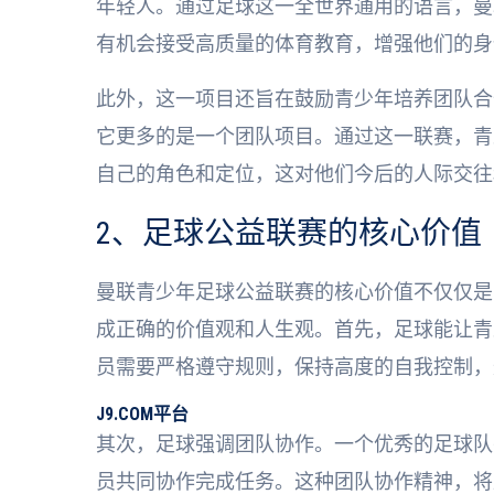
年轻人。通过足球这一全世界通用的语言，曼
有机会接受高质量的体育教育，增强他们的身
此外，这一项目还旨在鼓励青少年培养团队合
它更多的是一个团队项目。通过这一联赛，青
自己的角色和定位，这对他们今后的人际交往
2、足球公益联赛的核心价值
曼联青少年足球公益联赛的核心价值不仅仅是
成正确的价值观和人生观。首先，足球能让青
员需要严格遵守规则，保持高度的自我控制，
J9.COM平台
其次，足球强调团队协作。一个优秀的足球队
员共同协作完成任务。这种团队协作精神，将