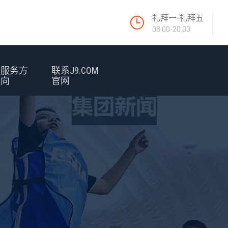
礼拜一-礼拜五
08.00-20.00
服务方
联系J9.COM
向
官网