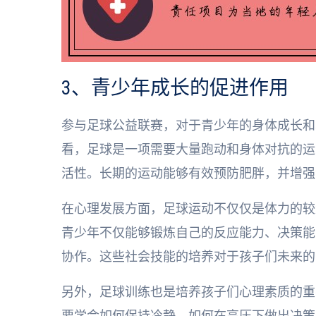
3、青少年成长的促进作用
参与足球公益联赛，对于青少年的身体成长和
看，足球是一项需要大量跑动和身体对抗的运
活性。长期的运动能够有效预防肥胖，并增强
在心理发展方面，足球运动不仅仅是体力的较
青少年不仅能够锻炼自己的反应能力、决策能
协作。这些社会技能的培养对于孩子们未来的
另外，足球训练也是培养孩子们心理素质的重
要学会如何保持冷静，如何在高压下做出决策