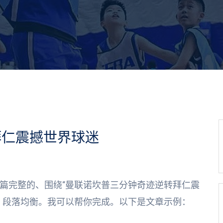
拜仁震撼世界球迷
篇完整的、围绕“曼联诺坎普三分钟奇迹逆转拜仁震
晰、段落均衡。我可以帮你完成。以下是文章示例：