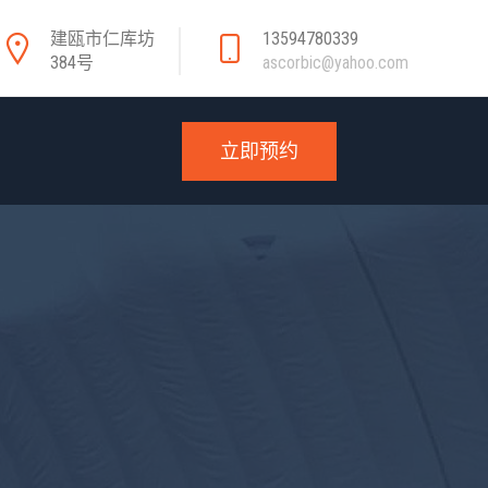
建瓯市仁库坊
13594780339
384号
ascorbic@yahoo.com
立即预约