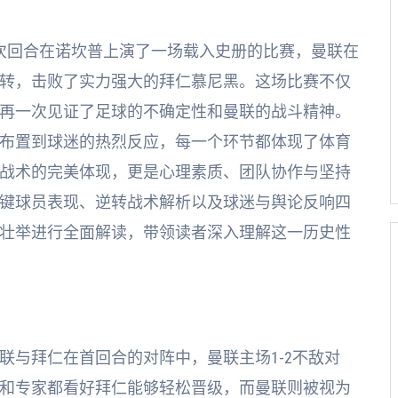
决赛次回合在诺坎普上演了一场载入史册的比赛，曼联在
转，击败了实力强大的拜仁慕尼黑。这场比赛不仅
再一次见证了足球的不确定性和曼联的战斗精神。
布置到球迷的热烈反应，每一个环节都体现了体育
战术的完美体现，更是心理素质、团队协作与坚持
键球员表现、逆转战术解析以及球迷与舆论反响四
壮举进行全面解读，带领读者深入理解这一历史性
联与拜仁在首回合的对阵中，曼联主场1-2不敌对
和专家都看好拜仁能够轻松晋级，而曼联则被视为