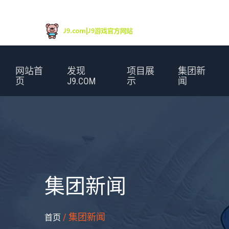
网站首
发现
项目展
集团新
页
J9.COM
示
闻
集团新闻
/ 集团新闻
首页