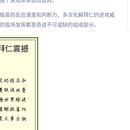
整个进攻体系高效运转。
极高的反应速度和判断力，多次化解拜仁的进攻威
的临场发挥都是奇迹不可或缺的组成部分。