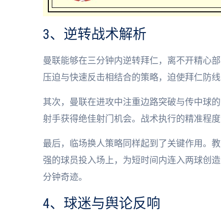
3、逆转战术解析
曼联能够在三分钟内逆转拜仁，离不开精心部
压迫与快速反击相结合的策略，迫使拜仁防线
其次，曼联在进攻中注重边路突破与传中球的
射手获得绝佳射门机会。战术执行的精准程度
最后，临场换人策略同样起到了关键作用。教
强的球员投入场上，为短时间内连入两球创造
分钟奇迹。
4、球迷与舆论反响