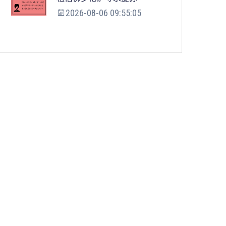
2026-08-06 09:55:05