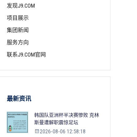
发现J9.COM
项目展示
集团新闻
服务方向
联系J9.COM官网
最新资讯
韩国队亚洲杯半决赛惨败 克林
斯曼遭解职震惊足坛
2026-08-06 12:58:18