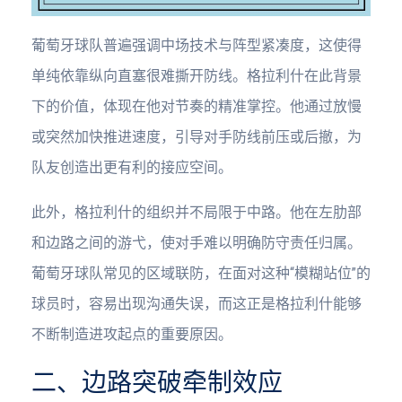
葡萄牙球队普遍强调中场技术与阵型紧凑度，这使得
单纯依靠纵向直塞很难撕开防线。格拉利什在此背景
下的价值，体现在他对节奏的精准掌控。他通过放慢
或突然加快推进速度，引导对手防线前压或后撤，为
队友创造出更有利的接应空间。
此外，格拉利什的组织并不局限于中路。他在左肋部
和边路之间的游弋，使对手难以明确防守责任归属。
葡萄牙球队常见的区域联防，在面对这种“模糊站位”的
球员时，容易出现沟通失误，而这正是格拉利什能够
不断制造进攻起点的重要原因。
二、边路突破牵制效应