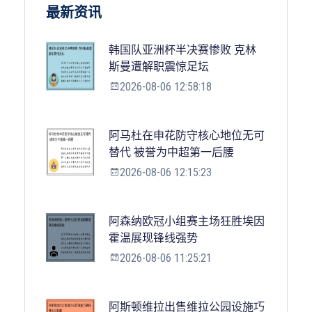
最新资讯
韩国队亚洲杯半决赛惨败 克林
斯曼遭解职震惊足坛
2026-08-06 12:58:18
阿马杜在申花防守核心地位无可
替代 被誉为中超第一后腰
2026-08-06 12:15:23
阿森纳欧冠小组赛主场狂胜埃因
霍温展现锋线强势
2026-08-06 11:25:21
阿斯顿维拉出售维拉公园设施巧