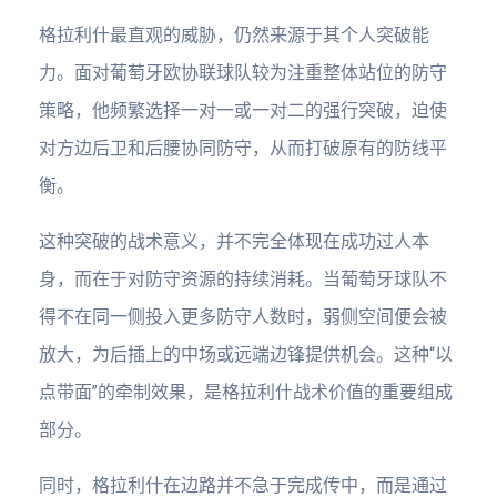
格拉利什最直观的威胁，仍然来源于其个人突破能
力。面对葡萄牙欧协联球队较为注重整体站位的防守
策略，他频繁选择一对一或一对二的强行突破，迫使
对方边后卫和后腰协同防守，从而打破原有的防线平
衡。
这种突破的战术意义，并不完全体现在成功过人本
身，而在于对防守资源的持续消耗。当葡萄牙球队不
得不在同一侧投入更多防守人数时，弱侧空间便会被
放大，为后插上的中场或远端边锋提供机会。这种“以
点带面”的牵制效果，是格拉利什战术价值的重要组成
部分。
同时，格拉利什在边路并不急于完成传中，而是通过