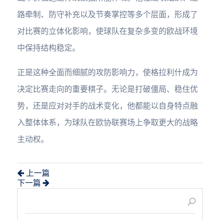
路牵制、防守补充以及节奏掌控等多个层面，形成了
对比赛的立体化影响，使球队在复杂多变的欧战环境
中保持结构稳定。
正是这种全面而细腻的攻防影响力，使格拉利什成为
决定比赛走向的重要棋子。无论是打破僵局、稳住优
势，还是应对对手的战术变化，他都能以自身特点融
入整体体系，为球队在欧协联赛场上争取更大的战略
主动权。
上一篇
下一篇