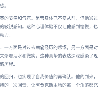
感。
赛的节奏和气氛。尽管身体已不复从前，但他通过
的敏锐感知。这种心理体验不仅让他感到愉悦，也
动力。
。一方面是对过去病痛经历的感慨，另一方面是对
夹杂着泪水和微笑，这种真挚的表达深深感染了现
路历程。
的回归，也实现了自我价值的再确认。他的到来，
持的一次回馈，让阿贾克斯主场的每一个角落都充