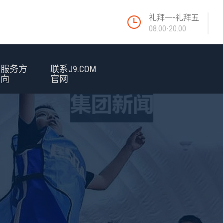
礼拜一-礼拜五
08.00-20.00
服务方
联系J9.COM
向
官网