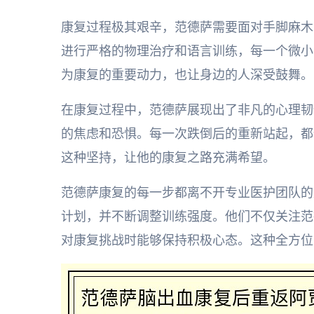
康复过程极其艰辛，范德萨需要面对手脚麻木
进行严格的物理治疗和语言训练，每一个微小
为康复的重要动力，也让身边的人深受鼓舞。
在康复过程中，范德萨展现出了非凡的心理韧
的焦虑和恐惧。每一次跌倒后的重新站起，都
这种坚持，让他的康复之路充满希望。
范德萨康复的每一步都离不开专业医护团队的
计划，并不断调整训练强度。他们不仅关注范
对康复挑战时能够保持积极心态。这种全方位