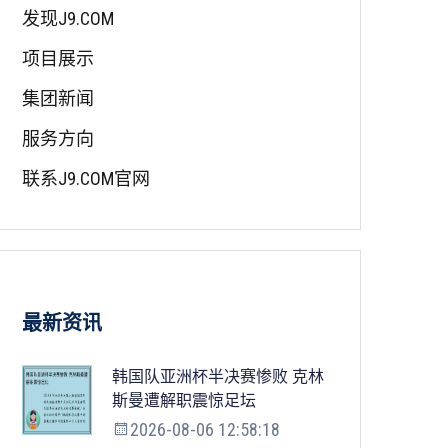
发现J9.COM
项目展示
集团新闻
服务方向
联系J9.COM官网
最新资讯
韩国队亚洲杯半决赛惨败 克林
斯曼遭解职震惊足坛
2026-08-06 12:58:18