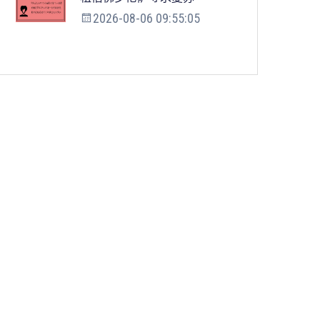
2026-08-06 09:55:05