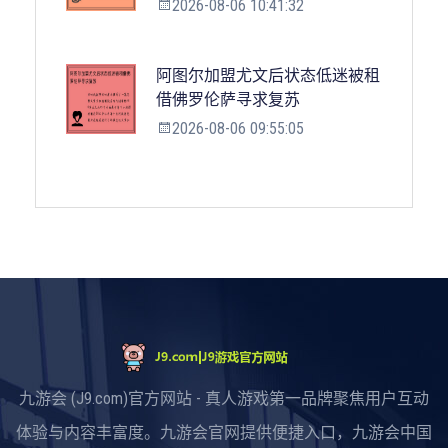
2026-08-06 10:41:32
阿图尔加盟尤文后状态低迷被租
借佛罗伦萨寻求复苏
2026-08-06 09:55:05
九游会 (J9.com)官方网站 - 真人游戏第一品牌聚焦用户互动
体验与内容丰富度。九游会官网提供便捷入口，九游会中国