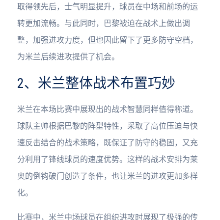
取得领先后，士气明显提升，球员在中场和前场的运
转更加流畅。与此同时，巴黎被迫在战术上做出调
整，加强进攻力度，但也因此留下了更多防守空档，
为米兰后续进攻提供了机会。
2、米兰整体战术布置巧妙
米兰在本场比赛中展现出的战术智慧同样值得称道。
球队主帅根据巴黎的阵型特性，采取了高位压迫与快
速反击结合的战术策略，既保证了防守的稳固，又充
分利用了锋线球员的速度优势。这样的战术安排为莱
奥的倒钩破门创造了条件，也让米兰的进攻更加多样
化。
比赛中，米兰中场球员在组织进攻时展现了极强的传