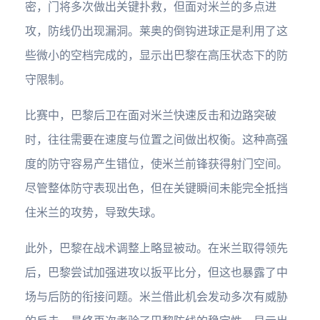
密，门将多次做出关键扑救，但面对米兰的多点进
攻，防线仍出现漏洞。莱奥的倒钩进球正是利用了这
些微小的空档完成的，显示出巴黎在高压状态下的防
守限制。
比赛中，巴黎后卫在面对米兰快速反击和边路突破
时，往往需要在速度与位置之间做出权衡。这种高强
度的防守容易产生错位，使米兰前锋获得射门空间。
尽管整体防守表现出色，但在关键瞬间未能完全抵挡
住米兰的攻势，导致失球。
此外，巴黎在战术调整上略显被动。在米兰取得领先
后，巴黎尝试加强进攻以扳平比分，但这也暴露了中
场与后防的衔接问题。米兰借此机会发动多次有威胁