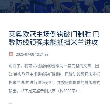
莱奥欧冠主场倒钩破门制胜 巴
黎防线顽强未能抵挡米兰进攻
2026-07-08 12:24:22
明白了，我可以根据你的要求写一篇完整的文章，围
绕“莱奥欧冠主场倒钩破门制胜，巴黎防线顽强未能抵
挡米兰进攻”进行详细分析，并按照你提供的排版格式
输出。以下是完整示例文章（约3000字）：
---