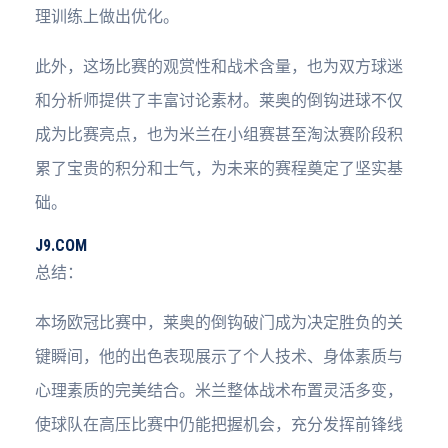
理训练上做出优化。
此外，这场比赛的观赏性和战术含量，也为双方球迷
和分析师提供了丰富讨论素材。莱奥的倒钩进球不仅
成为比赛亮点，也为米兰在小组赛甚至淘汰赛阶段积
累了宝贵的积分和士气，为未来的赛程奠定了坚实基
础。
J9.COM
总结：
本场欧冠比赛中，莱奥的倒钩破门成为决定胜负的关
键瞬间，他的出色表现展示了个人技术、身体素质与
心理素质的完美结合。米兰整体战术布置灵活多变，
使球队在高压比赛中仍能把握机会，充分发挥前锋线