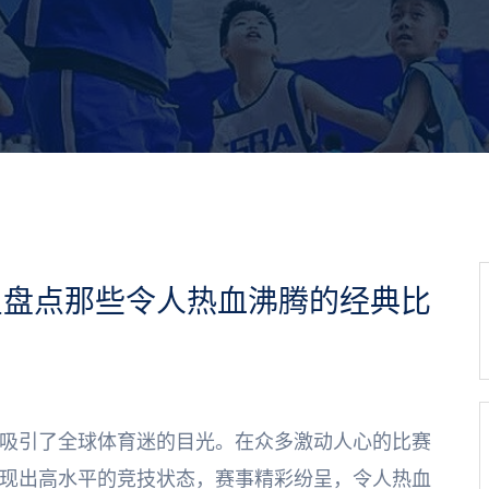
呈盘点那些令人热血沸腾的经典比
吸引了全球体育迷的目光。在众多激动人心的比赛
现出高水平的竞技状态，赛事精彩纷呈，令人热血