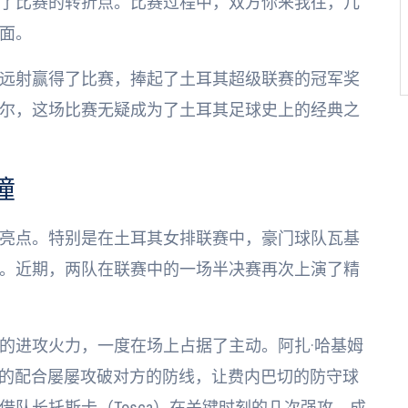
了比赛的转折点。比赛过程中，双方你来我往，几
面。
远射赢得了比赛，捧起了土耳其超级联赛的冠军奖
尔，这场比赛无疑成为了土耳其足球史上的经典之
撞
亮点。特别是在土耳其女排联赛中，豪门球队瓦基
。近期，两队在联赛中的一场半决赛再次上演了精
的进攻火力，一度在场上占据了主动。阿扎·哈基姆
 Balci）的配合屡屡攻破对方的防线，让费内巴切的防守球
队长托斯卡（Tosca）在关键时刻的几次强攻，成