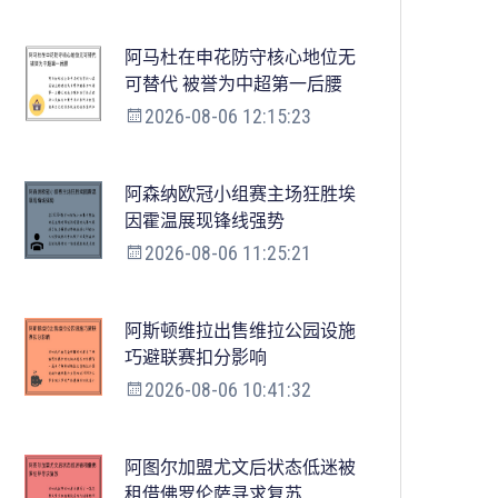
阿马杜在申花防守核心地位无
可替代 被誉为中超第一后腰
2026-08-06 12:15:23
阿森纳欧冠小组赛主场狂胜埃
因霍温展现锋线强势
2026-08-06 11:25:21
阿斯顿维拉出售维拉公园设施
巧避联赛扣分影响
2026-08-06 10:41:32
阿图尔加盟尤文后状态低迷被
租借佛罗伦萨寻求复苏