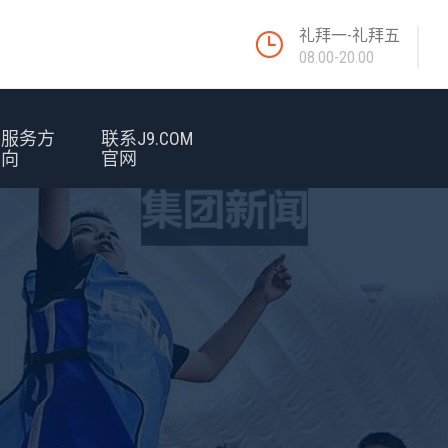
礼拜一-礼拜五
08.00-20.00
服务方
联系J9.COM
向
官网