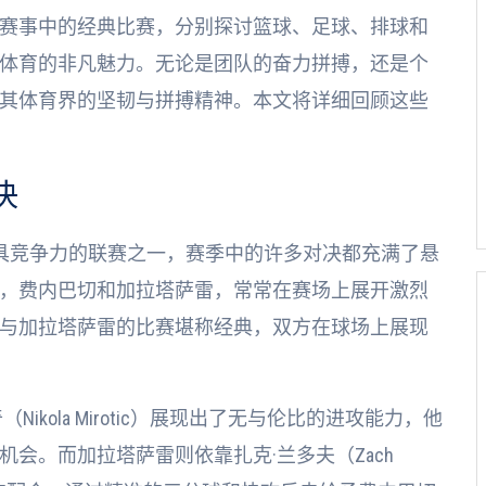
赛事中的经典比赛，分别探讨篮球、足球、排球和
体育的非凡魅力。无论是团队的奋力拼搏，还是个
其体育界的坚韧与拼搏精神。本文将详细回顾这些
决
最具竞争力的联赛之一，赛季中的许多对决都充满了悬
，费内巴切和加拉塔萨雷，常常在赛场上展开激烈
与加拉塔萨雷的比赛堪称经典，双方在球场上展现
kola Mirotic）展现出了无与伦比的进攻能力，他
会。而加拉塔萨雷则依靠扎克·兰多夫（Zach