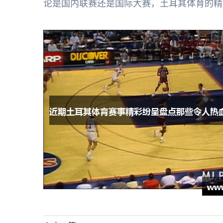
论是国内联赛还是国际大赛，土耳其体育的精