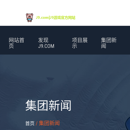
网站首
发现
项目展
集团新
页
J9.COM
示
闻
集团新闻
/ 集团新闻
首页