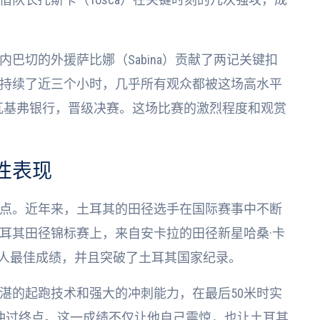
巴切的外援萨比娜（Sabina）贡献了两记关键扣
持续了近三个小时，几乎所有观众都被这场高水平
胜瓦基弗银行，晋级决赛。这场比赛的激烈程度和观赏
性表现
点。近年来，土耳其的田径选手在国际赛事中不断
耳其田径锦标赛上，来自安卡拉的田径新星哈桑·卡
刷新了个人最佳成绩，并且突破了土耳其国家纪录。
湛的起跑技术和强大的冲刺能力，在最后50米时实
绩冲过终点。这一成绩不仅让他自己震惊，也让土耳其