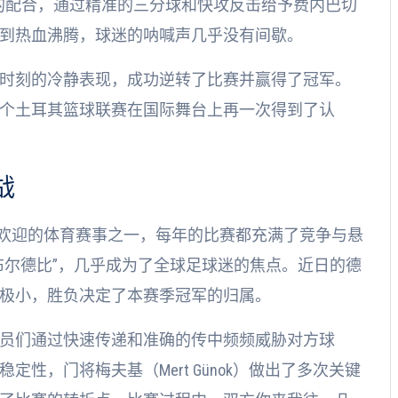
onner）的配合，通过精准的三分球和快攻反击给予费内巴切
到热血沸腾，球迷的呐喊声几乎没有间歇。
时刻的冷静表现，成功逆转了比赛并赢得了冠军。
个土耳其篮球联赛在国际舞台上再一次得到了认
战
其最受欢迎的体育赛事之一，每年的比赛都充满了竞争与悬
布尔德比”，几乎成为了全球足球迷的焦点。近日的德
极小，胜负决定了本赛季冠军的归属。
员们通过快速传递和准确的传中频频威胁对方球
性，门将梅夫基（Mert Günok）做出了多次关键