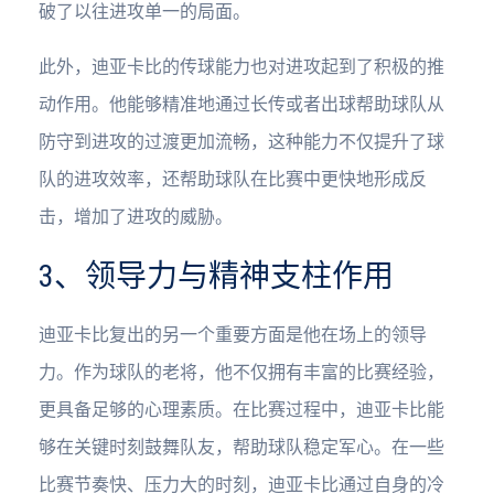
破了以往进攻单一的局面。
此外，迪亚卡比的传球能力也对进攻起到了积极的推
动作用。他能够精准地通过长传或者出球帮助球队从
防守到进攻的过渡更加流畅，这种能力不仅提升了球
队的进攻效率，还帮助球队在比赛中更快地形成反
击，增加了进攻的威胁。
3、领导力与精神支柱作用
迪亚卡比复出的另一个重要方面是他在场上的领导
力。作为球队的老将，他不仅拥有丰富的比赛经验，
更具备足够的心理素质。在比赛过程中，迪亚卡比能
够在关键时刻鼓舞队友，帮助球队稳定军心。在一些
比赛节奏快、压力大的时刻，迪亚卡比通过自身的冷