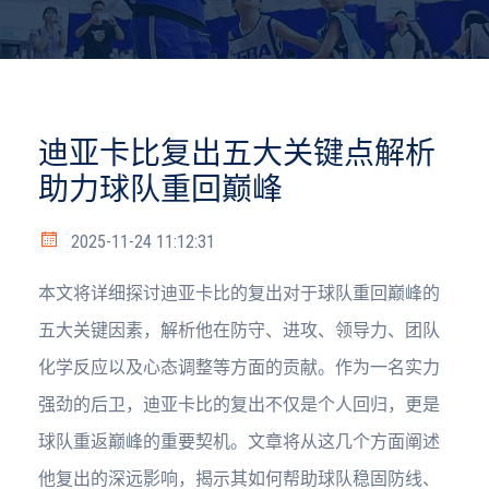
迪亚卡比复出五大关键点解析
助力球队重回巅峰
2025-11-24 11:12:31
本文将详细探讨迪亚卡比的复出对于球队重回巅峰的
五大关键因素，解析他在防守、进攻、领导力、团队
化学反应以及心态调整等方面的贡献。作为一名实力
强劲的后卫，迪亚卡比的复出不仅是个人回归，更是
球队重返巅峰的重要契机。文章将从这几个方面阐述
他复出的深远影响，揭示其如何帮助球队稳固防线、