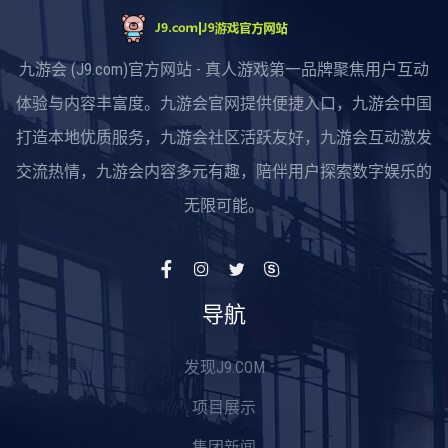
九游会 (J9.com)官方网站 - 真人游戏第一品牌聚焦用户互动
体验与内容丰富度。九游会官网提供便捷入口，九游会中国
打造本地优质服务，九游会社区活跃友好，九游会互动激发
交流热情，九游会内容多元有趣，陪伴用户探索数字娱乐的
无限可能。
导航
发现J9.COM
项目展示
集团新闻