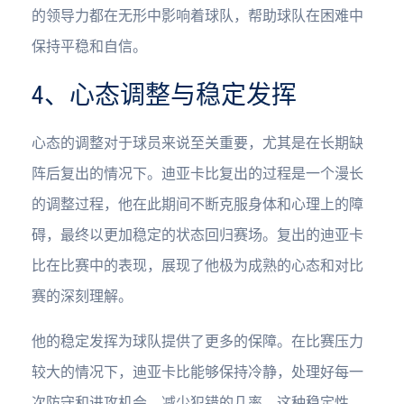
的领导力都在无形中影响着球队，帮助球队在困难中
保持平稳和自信。
4、心态调整与稳定发挥
心态的调整对于球员来说至关重要，尤其是在长期缺
阵后复出的情况下。迪亚卡比复出的过程是一个漫长
的调整过程，他在此期间不断克服身体和心理上的障
碍，最终以更加稳定的状态回归赛场。复出的迪亚卡
比在比赛中的表现，展现了他极为成熟的心态和对比
赛的深刻理解。
他的稳定发挥为球队提供了更多的保障。在比赛压力
较大的情况下，迪亚卡比能够保持冷静，处理好每一
次防守和进攻机会，减少犯错的几率。这种稳定性，