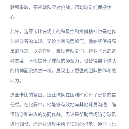
静和果敢，带领球队应对挑战，帮助球员们保持信
心。
此外，迪亚卡比在场上的积极性和拼搏精神也是他作
为领导者的体现。无论比赛局势如何，他始终保持高
昂的斗志，以身作则，激励着队友们。迪亚卡比的这
种态度，不仅提升了球队的凝聚力，也使得整个球队
的精神面貌焕然一新，展现出了更强的团队协作和战
斗力。
迪亚卡比的复出，还让球队在困难时刻有了更多的信
任感。在比赛中，他能够有效地与其他球员沟通，确
保防守和进攻的协同作战。无论是帮助后场防守球员
进行调整，还是在进攻中给予适时的指示，迪亚卡比