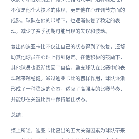
不仅是他个人技术的体现，更是他在心理调节方面的
成熟。球队在他的带领下，也逐渐恢复了稳定的表
现，减少了赛季初期可能出现的失误和波动。
复出的迪亚卡比不仅让自己的状态得到了恢复，还帮
助其他球员在心理上得到稳定。在他积极的鼓励下，
其他球员也逐渐找回了自信，整支球队在比赛中的表
现越来越稳健。通过迪亚卡比的榜样作用，球队逐渐
形成了一种稳定的心态，适应了高强度的比赛节奏，
并能够在关键比赛中保持最佳状态。
总结：
综上所述，迪亚卡比复出的五大关键因素为球队带来