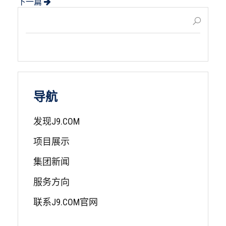
下一篇
导航
发现J9.COM
项目展示
集团新闻
服务方向
联系J9.COM官网