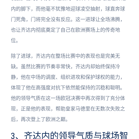
内的脚下，而他毫不犹豫地迎球凌空抽射，球直奔球
门死角，门将完全没有反应。这一进球让全场沸腾，
也让齐达内彻底奠定了自己在欧洲赛场上的传奇地
位。
除了进球，齐达内在整场比赛中的表现也是完美无
缺。虽然比赛的节奏非常快，齐达内却始终保持冷
静，他在中场的调度、组织进攻和保护球权的能力，
体现了他在高强度对抗下依然能保持的沉稳和聪明。
他的领导气质在这一场欧冠决赛中再次得到了充分体
现，正是他的表现，帮助皇家马德里在无数次失败之
后，再次登上了欧洲之巅。
3、齐达内的领导气质与球场智