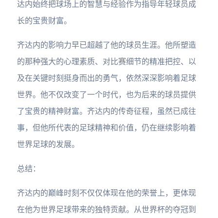
达内始终把球场上的智慧与经验作为指导年轻球员成
长的宝贵财富。
齐达内的影响力早已超越了他的球员生涯。他所塑造
的那种强大的心理素质、对比赛细节的精准把控、以
及在关键时刻挺身而出的勇气，依然深深影响着足球
世界。他不仅改变了一个时代，也为后来的球员提供
了宝贵的精神财富。齐达内的传奇征程，虽然已成往
事，但他所代表的足球精神和价值，仍在继续影响着
世界足球的发展。
总结：
齐达内的巅峰时刻不仅仅体现在他的荣誉上，更体现
在他为世界足球带来的独特贡献。从世界杯的夺冠到