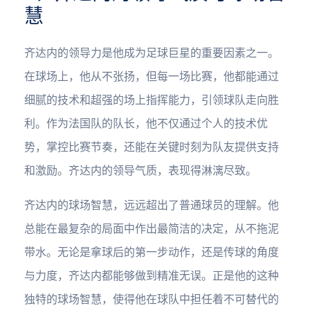
慧
齐达内的领导力是他成为足球巨星的重要因素之一。
在球场上，他从不张扬，但每一场比赛，他都能通过
细腻的技术和超强的场上指挥能力，引领球队走向胜
利。作为法国队的队长，他不仅通过个人的技术优
势，掌控比赛节奏，还能在关键时刻为队友提供支持
和激励。齐达内的领导气质，表现得淋漓尽致。
齐达内的球场智慧，远远超出了普通球员的理解。他
总能在最复杂的局面中作出最简洁的决定，从不拖泥
带水。无论是拿球后的第一步动作，还是传球的角度
与力度，齐达内都能够做到精准无误。正是他的这种
独特的球场智慧，使得他在球队中担任着不可替代的