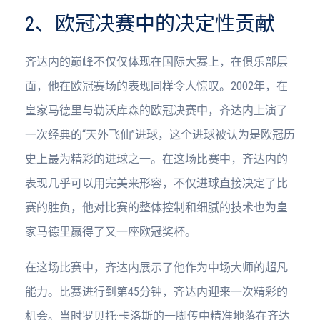
2、欧冠决赛中的决定性贡献
齐达内的巅峰不仅仅体现在国际大赛上，在俱乐部层
面，他在欧冠赛场的表现同样令人惊叹。2002年，在
皇家马德里与勒沃库森的欧冠决赛中，齐达内上演了
一次经典的“天外飞仙”进球，这个进球被认为是欧冠历
史上最为精彩的进球之一。在这场比赛中，齐达内的
表现几乎可以用完美来形容，不仅进球直接决定了比
赛的胜负，他对比赛的整体控制和细腻的技术也为皇
家马德里赢得了又一座欧冠奖杯。
在这场比赛中，齐达内展示了他作为中场大师的超凡
能力。比赛进行到第45分钟，齐达内迎来一次精彩的
机会。当时罗贝托·卡洛斯的一脚传中精准地落在齐达