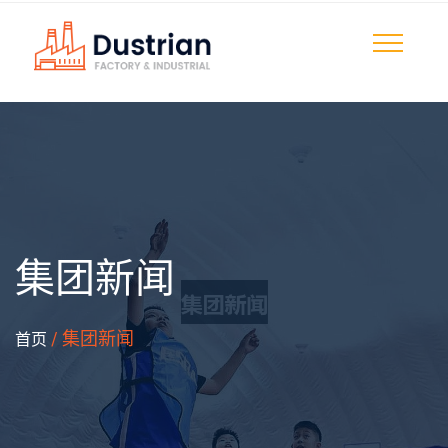
集团新闻
/ 集团新闻
首页