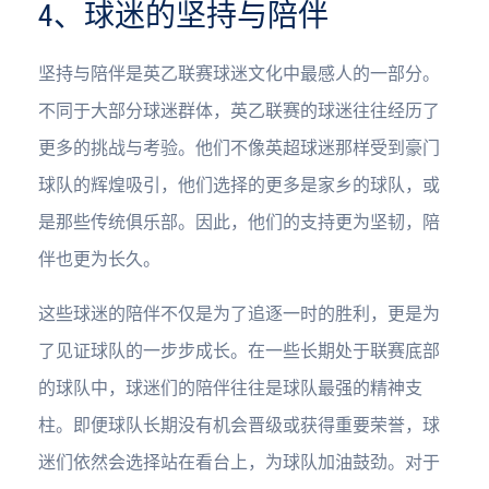
4、球迷的坚持与陪伴
坚持与陪伴是英乙联赛球迷文化中最感人的一部分。
不同于大部分球迷群体，英乙联赛的球迷往往经历了
更多的挑战与考验。他们不像英超球迷那样受到豪门
球队的辉煌吸引，他们选择的更多是家乡的球队，或
是那些传统俱乐部。因此，他们的支持更为坚韧，陪
伴也更为长久。
这些球迷的陪伴不仅是为了追逐一时的胜利，更是为
了见证球队的一步步成长。在一些长期处于联赛底部
的球队中，球迷们的陪伴往往是球队最强的精神支
柱。即便球队长期没有机会晋级或获得重要荣誉，球
迷们依然会选择站在看台上，为球队加油鼓劲。对于