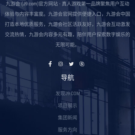
九游会 (J9.com)官方网站 - 真人游戏第一品牌聚焦用户互动
体验与内容丰富度。九游会官网提供便捷入口，九游会中国
打造本地优质服务，九游会社区活跃友好，九游会互动激发
交流热情，九游会内容多元有趣，陪伴用户探索数字娱乐的
无限可能。
导航
发现J9.COM
项目展示
集团新闻
服务方向