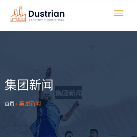
集团新闻
/ 集团新闻
首页