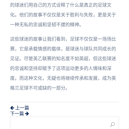
的球迷们用自己的方式诠释了什么是真正的足球文
化。他们的故事不仅仅是关于胜利与失败，更是关于
一种无私的忠诚和坚韧不拔的精神。
这些球迷的故事让我们看到，足球不仅仅是一场场比
赛，它是承载情感的载体，是球迷与球队共同成长的
见证。尽管英乙联赛的知名度不如英超，但这些球迷
的忠诚和坚持却赋予了这项运动更多的人情味和深
度。而这种文化，无疑也将继续传承和发展，成为英
格兰足球不可或缺的一部分。
上一篇
下一篇