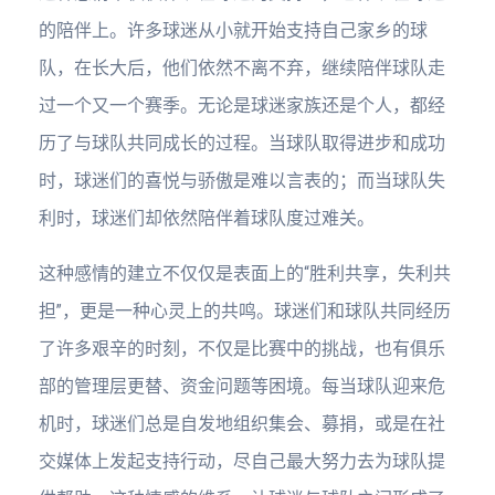
的陪伴上。许多球迷从小就开始支持自己家乡的球
队，在长大后，他们依然不离不弃，继续陪伴球队走
过一个又一个赛季。无论是球迷家族还是个人，都经
历了与球队共同成长的过程。当球队取得进步和成功
时，球迷们的喜悦与骄傲是难以言表的；而当球队失
利时，球迷们却依然陪伴着球队度过难关。
这种感情的建立不仅仅是表面上的“胜利共享，失利共
担”，更是一种心灵上的共鸣。球迷们和球队共同经历
了许多艰辛的时刻，不仅是比赛中的挑战，也有俱乐
部的管理层更替、资金问题等困境。每当球队迎来危
机时，球迷们总是自发地组织集会、募捐，或是在社
交媒体上发起支持行动，尽自己最大努力去为球队提