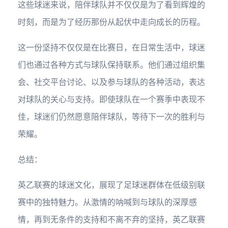
这些球迷来说，陪伴球队并不仅仅是为了看到辉煌的
时刻，而是为了经历那份从起伏中走向成长的历程。
这一份坚持不仅仅是在比赛日，在日常生活中，球迷
们也通过各种方式与球队保持联系。他们通过组织集
会、社交平台讨论、以及参与球队的各种活动，表达
对球队的关心与支持。即使球队在一个赛季中表现不
佳，球迷们仍然愿意陪伴球队，等待下一次的胜利与
荣耀。
总结：
英乙联赛的球迷文化，展现了足球迷群体在低级别联
赛中的独特魅力。从激情的呐喊到与球队的深厚感
情，再到无条件的支持和不离不弃的坚持，英乙联赛