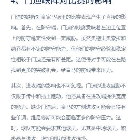
4、门迪缺阵对比赛的影响
门迪的缺阵对皇家马德里的比赛表现产生了直接的影
响。首先，在防守端，门迪的缺席意味着左边卫位置
上的防守稳定性受到一定威胁。虽然奥德里奥索拉和
纳乔都有不错的防守能力，但他们的防守经验和稳定
性相较于门迪还是有所差距。这使得对手可能在左路
找到更多的突破机会，给皇马的防线带来压力。
其次，进攻端的影响也不可忽视。门迪的进攻威胁不
仅限于传中和插上跑动，他还具备在进攻端提供宽度
的能力。缺少门迪后，皇马的左侧进攻可能会显得有
些单调，维尼修斯可能会面临更多的防守压力。这
时，球队可能会要求其他球员，尤其是中场球员，积
极参与进攻，增加球队的进攻选择。