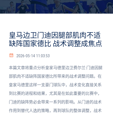
皇马边卫门迪因腿部肌肉不适
缺阵国家德比 战术调整成焦点
2026-05-14 11:03:53
本篇文章将重点分析皇家马德里边卫费尔兰·门迪因腿
部肌肉不适缺阵国家德比所带来的战术调整问题。在
皇家马德里这样一支豪门球队中，战术变化直接关系
到比赛的进程和结果，尤其是在如此重要的比赛中，
门迪的缺阵势必会带来一系列的影响。从门迪的战术
作用到替代人选的策略，再到球队的整体调整，战术