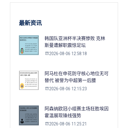
最新资讯
韩国队亚洲杯半决赛惨败 克林
斯曼遭解职震惊足坛
2026-08-06 12:58:18
阿马杜在申花防守核心地位无可
替代 被誉为中超第一后腰
2026-08-06 12:15:23
阿森纳欧冠小组赛主场狂胜埃因
霍温展现锋线强势
2026-08-06 11:25:21