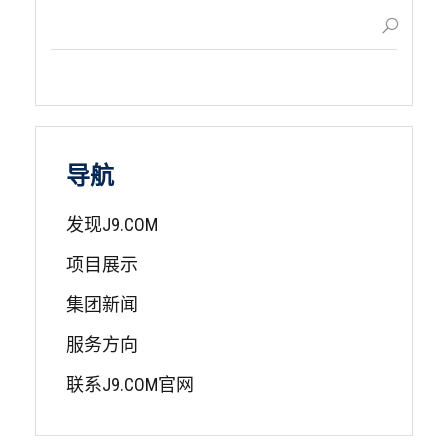
导航
发现J9.COM
项目展示
集团新闻
服务方向
联系J9.COM官网