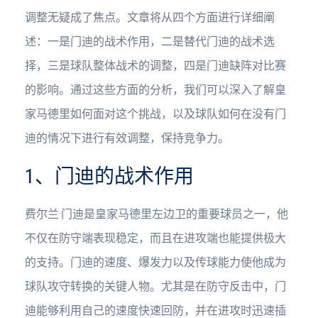
调整无疑成了焦点。文章将从四个方面进行详细阐
述：一是门迪的战术作用，二是替代门迪的战术选
择，三是球队整体战术的调整，四是门迪缺阵对比赛
的影响。通过这些方面的分析，我们可以深入了解皇
家马德里如何面对这个挑战，以及球队如何在没有门
迪的情况下进行有效调整，保持竞争力。
1、门迪的战术作用
费尔兰·门迪是皇家马德里左边卫的重要球员之一，他
不仅在防守端表现稳定，而且在进攻端也能提供极大
的支持。门迪的速度、爆发力以及传球能力使他成为
球队攻守转换的关键人物。尤其是在防守反击中，门
迪能够利用自己的速度快速回防，并在进攻时迅速插