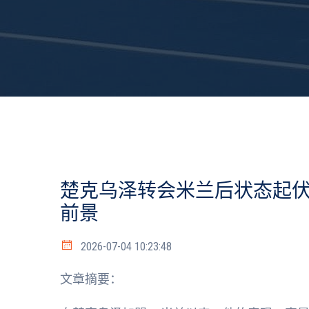
楚克乌泽转会米兰后状态起
前景
2026-07-04 10:23:48
文章摘要：