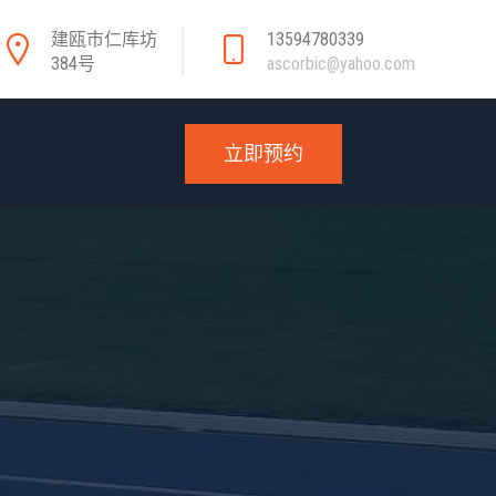
建瓯市仁库坊
13594780339
384号
ascorbic@yahoo.com
立即预约