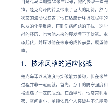
自楚克乌泽加盟AC米兰以来，他的表现一直
锋，楚克乌泽的转会带来了巨大的期待。然而
状态的波动也暴露了他在适应新环境过程中的
队友的化学反应，再到伤病问题的干扰，这些
战的经历，也为他未来的爆发埋下了伏笔。本
态起伏，并探讨他在未来的成长前景，展望他
峰。
1、技术风格的适应挑战
楚克乌泽以其速度与突破能力著称，但在米兰
过程并非一蹴而就。首先，意甲的防守强度和
格遭遇了一定的瓶颈。在西甲时，他常常利用
密，空间更小，单纯依靠个人突破并不总能奏