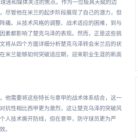
是球迷和媒体关注的焦点。作为一位极具天赋的边
，尽管他在米兰的起步阶段展现了自己的潜力，但
阵痛。从技术风格的调整、战术适应的困难，到与
因素都影响了楚克乌泽的表现。然而，正是这些挑
文将从四个方面详细分析楚克乌泽转会米兰后的状
在米兰能够如何突破适应期，迎来职业生涯的新高
，他需要将这些特长与意甲的战术体系结合，这一
对抗性相比西甲更为激烈，这让楚克乌泽的突破风
个人技术撕开防线，但在意甲，防守球员更为严
效。