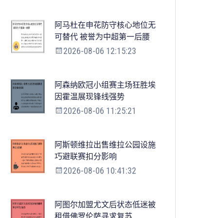
阿马杜在申花防守核心地位无
可替代 被誉为中超第一后腰
2026-08-06 12:15:23
阿森纳欧冠小组赛主场狂胜埃
因霍温展现锋线强势
2026-08-06 11:25:21
阿斯顿维拉出售维拉公园设施
巧避联赛扣分影响
2026-08-06 10:41:32
阿图尔加盟尤文后状态低迷被
租借佛罗伦萨寻求复苏