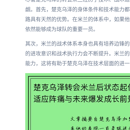
觑。首先，楚克乌泽的身体条件和技术能力都
路具有天然的优势。在米兰的体系中，如果他
依然能够成为球队的重要一员。
其次，米兰的战术体系本身也具有培养边锋的
的进攻意识和战术执行力会不断提升。米兰的
能力，这将有助于楚克乌泽在技术层面的进一