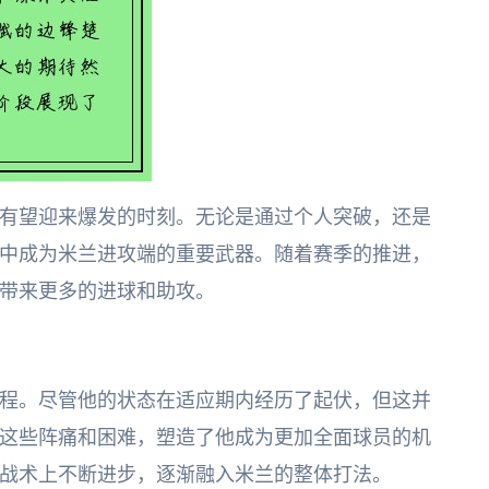
有望迎来爆发的时刻。无论是通过个人突破，还是
中成为米兰进攻端的重要武器。随着赛季的推进，
带来更多的进球和助攻。
程。尽管他的状态在适应期内经历了起伏，但这并
这些阵痛和困难，塑造了他成为更加全面球员的机
战术上不断进步，逐渐融入米兰的整体打法。