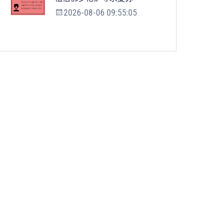
2026-08-06 09:55:05