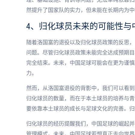
然提升了国家队的实力，但未能在长期内为中
4、归化球员未来的可能性与
随着洛国富的退役以及归化球员政策的反思，
问题。尽管归化球员政策未能完全达成预期目
完全结束。未来，中国足球可能会在更为谨慎
力。
然而，从洛国富退役的背影中，我们可以看到
归化球员的数量，而在于本土球员的培养与青
要依靠本土球员的成长与足球文化的完善。归
归化球员的经历提醒我们，中国足球的崛起并
管理模式。未来，中国足球若想真正走向世界