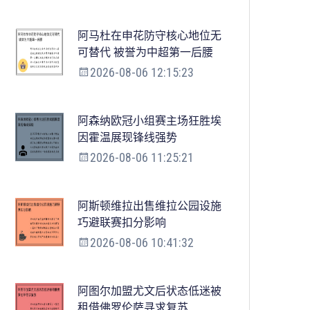
阿马杜在申花防守核心地位无
可替代 被誉为中超第一后腰
2026-08-06 12:15:23
阿森纳欧冠小组赛主场狂胜埃
因霍温展现锋线强势
2026-08-06 11:25:21
阿斯顿维拉出售维拉公园设施
巧避联赛扣分影响
2026-08-06 10:41:32
阿图尔加盟尤文后状态低迷被
租借佛罗伦萨寻求复苏