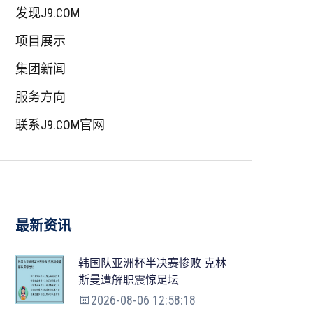
发现J9.COM
项目展示
集团新闻
服务方向
联系J9.COM官网
最新资讯
韩国队亚洲杯半决赛惨败 克林
斯曼遭解职震惊足坛
2026-08-06 12:58:18