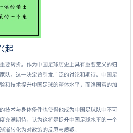
兴起
重要转折。作为中国足球历史上具有重要意义的归
国家队，这一决定曾引发广泛的讨论和期待。中国足
验和技术提升中国足球的整体水平，而洛国富的加
的技术与身体条件也使得他成为中国足球队中不可
度充满期待，认为这将是提升中国足球水平的一个
渐渐转化为对政策的反思与质疑。