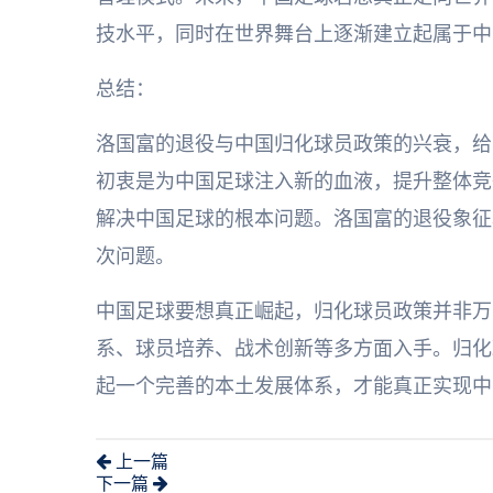
技水平，同时在世界舞台上逐渐建立起属于中
总结：
洛国富的退役与中国归化球员政策的兴衰，给
初衷是为中国足球注入新的血液，提升整体竞
解决中国足球的根本问题。洛国富的退役象征
次问题。
中国足球要想真正崛起，归化球员政策并非万
系、球员培养、战术创新等多方面入手。归化
起一个完善的本土发展体系，才能真正实现中
上一篇
下一篇