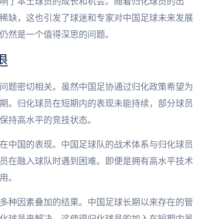
响了本土球员的成长和机会。随着归化球员的出
稀缺，这也引发了球迷和专家对中国足球未来发展
仍然是一个值得深思的问题。
退
问题密切相关。虽然中国足协通过归化政策希望为
期。归化球员在短期内的表现未能持续，部分球员
保持高水平的竞技状态。
在中国的表现。中国足球队的战术体系与归化球员
员在融入球队时遇到困难。即便是拥有高水平技术
用。
多种因素叠加的结果。中国足球长期以来存在的管
化球员来解决。这使得归化球员的加入在短期内虽