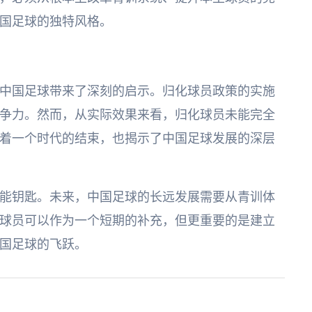
国足球的独特风格。
中国足球带来了深刻的启示。归化球员政策的实施
争力。然而，从实际效果来看，归化球员未能完全
着一个时代的结束，也揭示了中国足球发展的深层
能钥匙。未来，中国足球的长远发展需要从青训体
球员可以作为一个短期的补充，但更重要的是建立
国足球的飞跃。