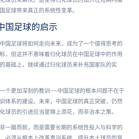
国足球带来真正的系统性变革。
中国足球的启示
中国足球将如何走向未来，成为了一个值得思考的
标，但这并不意味着归化球员在中国足球中的作用
的基础上，继续通过归化球员来补充国家队的实
一个更加深刻的教训——中国足球的根本问题不在于
训体系的建设。未来，中国足球的真正突破，仍然
化球员的引进应当是锦上添花，而非治本之策。
非一蹴而就，而是需要长期的系统性投入与科学的
，必须从根本上改革青训系统、提升本土球员的竞