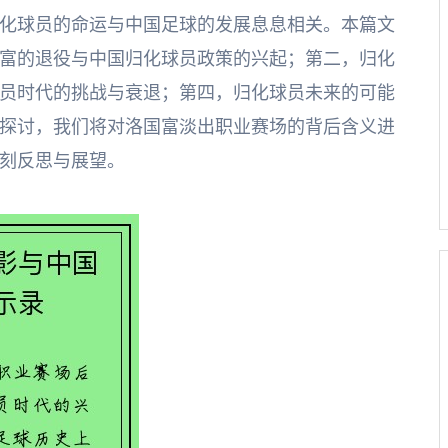
化球员的命运与中国足球的发展息息相关。本篇文
富的退役与中国归化球员政策的兴起；第二，归化
员时代的挑战与衰退；第四，归化球员未来的可能
探讨，我们将对洛国富淡出职业赛场的背后含义进
刻反思与展望。