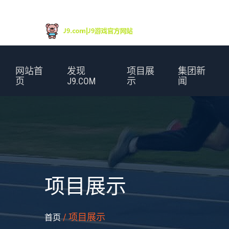
网站首
发现
项目展
集团新
页
J9.COM
示
闻
项目展示
/ 项目展示
首页