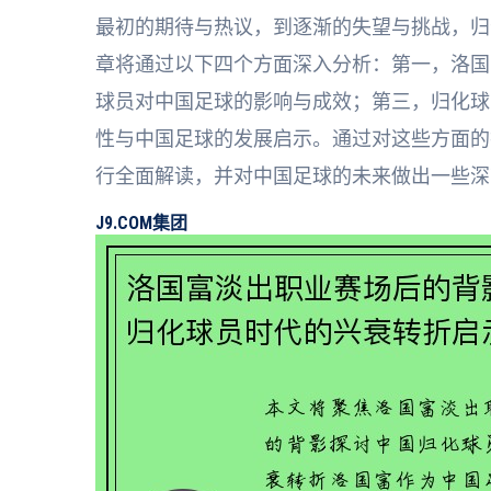
最初的期待与热议，到逐渐的失望与挑战，归
章将通过以下四个方面深入分析：第一，洛国
球员对中国足球的影响与成效；第三，归化球
性与中国足球的发展启示。通过对这些方面的
行全面解读，并对中国足球的未来做出一些深
J9.COM集团