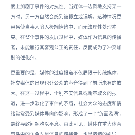
度上加剧了事件的对抗性。当媒体一边倒地支持某一
方时，另一方自然会感到被孤立或误解，这种情况更
容易使当事人陷入极端情绪中，而无法理性处理冲
突。在整个事件的发展过程中，媒体作为信息的传播
者，未能履行其客观公正的责任，反而成为了冲突加
剧的催化剂。
更重要的是，媒体的过度报道不仅局限于传统媒体，
社交媒体的出现也让公众的声音得到了前所未有的放
大。在这一过程中，个别不实信息或断章取义的报
道，进一步激化了事件的矛盾，社会大众的态度和情
绪常常受到媒体导向的影响，形成了一个“负面漩涡”，
最终导致问题难以平息。由此可见，媒体在重大体育
事件中的角色既是信息的传播者，也是情绪的引导