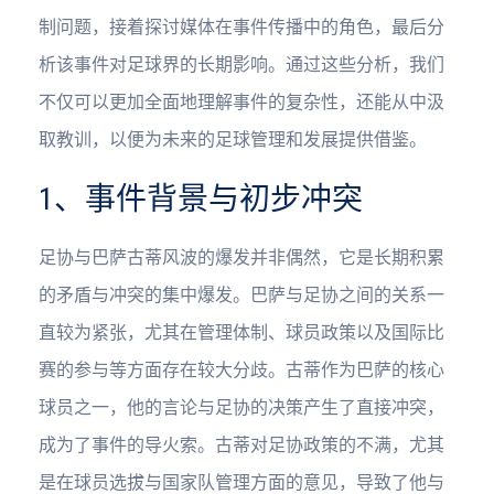
制问题，接着探讨媒体在事件传播中的角色，最后分
析该事件对足球界的长期影响。通过这些分析，我们
不仅可以更加全面地理解事件的复杂性，还能从中汲
取教训，以便为未来的足球管理和发展提供借鉴。
1、事件背景与初步冲突
足协与巴萨古蒂风波的爆发并非偶然，它是长期积累
的矛盾与冲突的集中爆发。巴萨与足协之间的关系一
直较为紧张，尤其在管理体制、球员政策以及国际比
赛的参与等方面存在较大分歧。古蒂作为巴萨的核心
球员之一，他的言论与足协的决策产生了直接冲突，
成为了事件的导火索。古蒂对足协政策的不满，尤其
是在球员选拔与国家队管理方面的意见，导致了他与