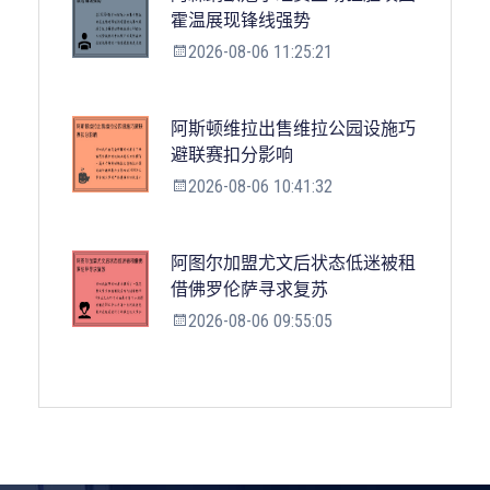
霍温展现锋线强势
2026-08-06 11:25:21
阿斯顿维拉出售维拉公园设施巧
避联赛扣分影响
2026-08-06 10:41:32
阿图尔加盟尤文后状态低迷被租
借佛罗伦萨寻求复苏
2026-08-06 09:55:05