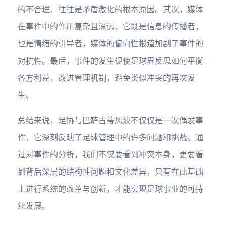
的不合理，往往是矛盾激化的根本原因。其次，媒体
在事件中的作用复杂且深远，它既是信息的传播者，
也是情绪的引导者，媒体的偏向性报道加剧了事件的
对抗性。最后，事件的发生促使足球界反思如何平衡
各方利益，改进管理机制，避免类似冲突的再次发
生。
总结来说，足协与巴萨古蒂风波不仅仅是一次偶发事
件，它深刻反映了足球管理中的许多问题和挑战。通
过对事件的分析，我们不仅要看到冲突本身，更要看
到背后深层的结构性问题和文化差异，只有在此基础
上进行系统的改革与创新，才能实现足球事业的可持
续发展。