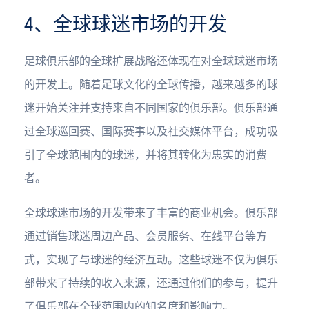
4、全球球迷市场的开发
足球俱乐部的全球扩展战略还体现在对全球球迷市场
的开发上。随着足球文化的全球传播，越来越多的球
迷开始关注并支持来自不同国家的俱乐部。俱乐部通
过全球巡回赛、国际赛事以及社交媒体平台，成功吸
引了全球范围内的球迷，并将其转化为忠实的消费
者。
全球球迷市场的开发带来了丰富的商业机会。俱乐部
通过销售球迷周边产品、会员服务、在线平台等方
式，实现了与球迷的经济互动。这些球迷不仅为俱乐
部带来了持续的收入来源，还通过他们的参与，提升
了俱乐部在全球范围内的知名度和影响力。