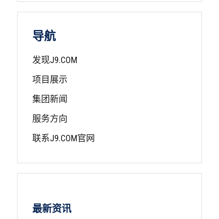
导航
发现J9.COM
项目展示
集团新闻
服务方向
联系J9.COM官网
最新资讯