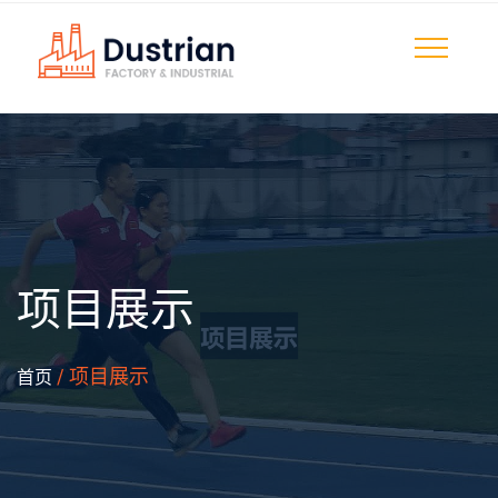
项目展示
/ 项目展示
首页