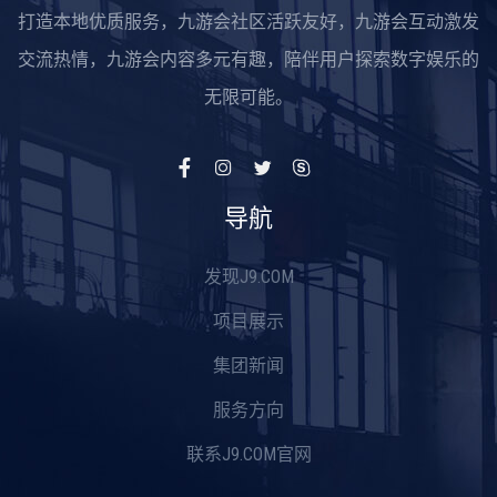
打造本地优质服务，九游会社区活跃友好，九游会互动激发
交流热情，九游会内容多元有趣，陪伴用户探索数字娱乐的
无限可能。
导航
发现J9.COM
项目展示
集团新闻
服务方向
联系J9.COM官网