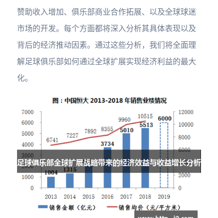
赞助收入增加、俱乐部商业合作拓展、以及全球球迷
市场的开发。每个方面都将深入分析其具体表现以及
背后的经济推动因素。通过这些分析，我们将全面理
解足球俱乐部如何通过全球扩展实现经济利益的最大
化。