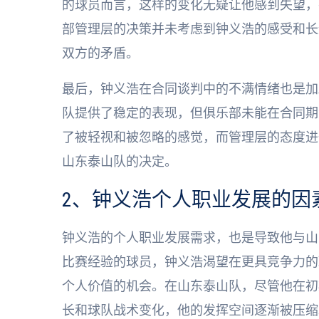
的球员而言，这样的变化无疑让他感到失望，
部管理层的决策并未考虑到钟义浩的感受和长
双方的矛盾。
最后，钟义浩在合同谈判中的不满情绪也是加
队提供了稳定的表现，但俱乐部未能在合同期
了被轻视和被忽略的感觉，而管理层的态度进
山东泰山队的决定。
2、钟义浩个人职业发展的因
钟义浩的个人职业发展需求，也是导致他与山
比赛经验的球员，钟义浩渴望在更具竞争力的
个人价值的机会。在山东泰山队，尽管他在初
长和球队战术变化，他的发挥空间逐渐被压缩