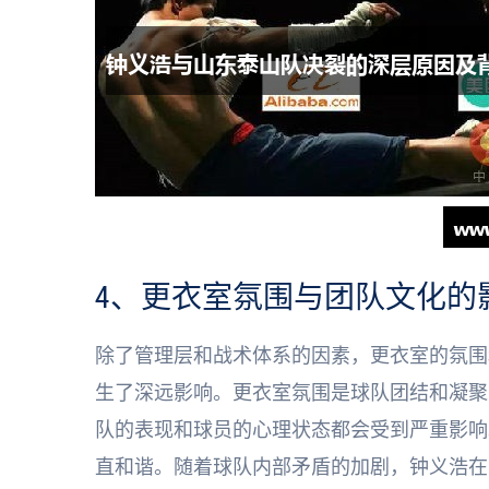
4、更衣室氛围与团队文化的
除了管理层和战术体系的因素，更衣室的氛围
生了深远影响。更衣室氛围是球队团结和凝聚
队的表现和球员的心理状态都会受到严重影响
直和谐。随着球队内部矛盾的加剧，钟义浩在