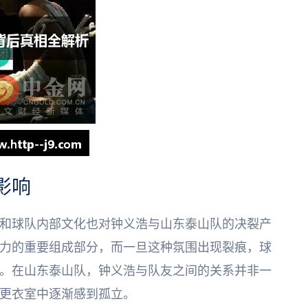
影响
和球队内部文化也对钟义浩与山东泰山队的决裂产
力的重要组成部分，而一旦这种氛围出现裂痕，球
。在山东泰山队，钟义浩与队友之间的关系并非一
更衣室中逐渐感到孤立。