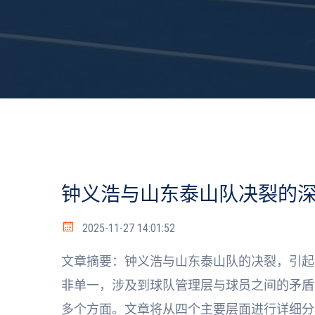
钟义浩与山东泰山队决裂的
2025-11-27 14:01:52
文章摘要：钟义浩与山东泰山队的决裂，引起
非单一，涉及到球队管理层与球员之间的矛盾
多个方面。文章将从四个主要层面进行详细分