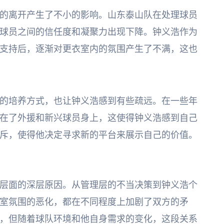
的离开产生了不小的影响。山东泰山队在处理球员
球员之间的信任度和凝聚力出现下降。钟义浩作为
支持后，逐渐对更衣室内的氛围产生了不满，这也
的培养方式，也让钟义浩感到有些疏远。在一些年
在了外援和新兴球员身上，这使得钟义浩感到自己
斥，使得他决定寻求新的平台来展示自己的价值。
层面的深层原因。从管理层的不当决策到钟义浩个
室氛围的恶化，都在不同程度上加剧了双方的矛
，但随着球队环境和他自身需求的变化，这段关系