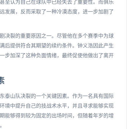
甚至认为自己在球队中已经失去了重要性。而俱乐
远发展，反而采取了一种冷漠态度，进一步加剧了
剧决裂的重要原因之一。尽管他在多个赛季中为球
满后提供符合其期望的续约条件。钟义浩因此产生
一步加深了这种负面情绪，最终促使他做出了离开
素
东泰山队决裂的一个关键因素。作为一名具有国际
环境中提升自己的技战术水平，并且寻求能够实现
期能够得到较为固定的出场时间，但随着年岁的增
。