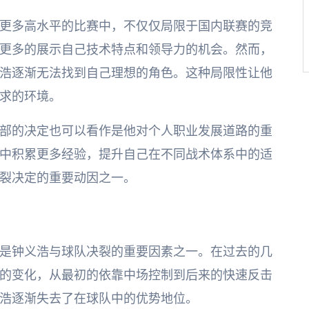
更多高水平的比赛中，不仅仅局限于国内联赛的竞
更多的展示自己技术特点和领导力的机会。然而，
浩逐渐无法找到自己理想的角色。这种局限性让他
求的环境。
部的决定也可以看作是他对个人职业发展道路的重
中积累更多经验，提升自己在不同战术体系中的适
裂决定的重要动因之一。
是钟义浩与球队决裂的重要因素之一。在过去的几
的变化，从最初的依靠中场控制到后来的快速反击
浩逐渐失去了在球队中的优势地位。