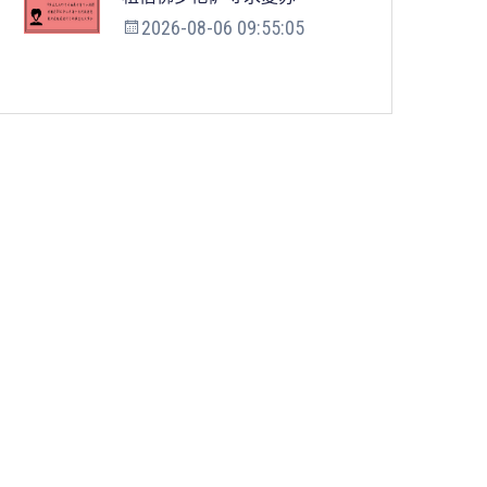
2026-08-06 09:55:05