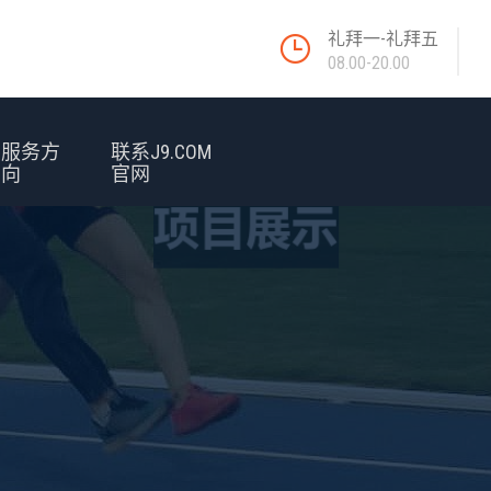
礼拜一-礼拜五
08.00-20.00
服务方
联系J9.COM
向
官网