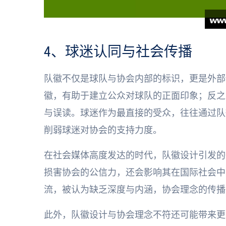
4、球迷认同与社会传播
队徽不仅是球队与协会内部的标识，更是外部
徽，有助于建立公众对球队的正面印象；反之
与误读。球迷作为最直接的受众，往往通过队
削弱球迷对协会的支持力度。
在社会媒体高度发达的时代，队徽设计引发的
损害协会的公信力，还会影响其在国际社会中
流，被认为缺乏深度与内涵，协会理念的传播
此外，队徽设计与协会理念不符还可能带来更