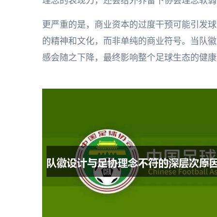
理念的表现力，还会给外界留下协会理念软弱
更严重的是，商业资本的过度干预可能引发球
的精神和文化，而非单纯的商业符号。当队徽
感会随之下降，最终影响整个足球生态的健康