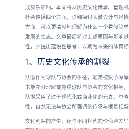
成复杂影响。本文将从历史文化传承、管理机
社会传播四个方面，详细探讨队徽设计与足协
方面，可以更清晰地理解为什么一个看似简单
发展的生态。文章最后将对上述原因与影响进
性，并提出建设性思考，以期为未来的体育标
1、历史文化传承的割裂
队徽作为球队与协会的象征，通常被赋予深厚
未能充分理解或尊重球队与协会的文化根基，
队徽采用了过于现代化或商业化的元素，忽略
性，自然无法与协会所强调的传承与根基相契
文化割裂的产生，还与不同世代的价值观差异