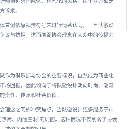
计师则追求国际化、现代化的风格。由于双方缺乏
方诉求。
体普遍依靠视觉符号来进行情感认同，一旦队徽设
争议与抗拒，进而削弱协会理念在大众中的传播力
徽作为俱乐部与协会的重要标识，自然成为商业化
市场回报，因此倾向于将队徽设计朝向时尚、潮流
的责任、传承和社会价值。
会理念之间的冲突焦点。当队徽设计更多服务于市
式热闹、内涵空洞”的局面。这种情况不仅削弱了协会