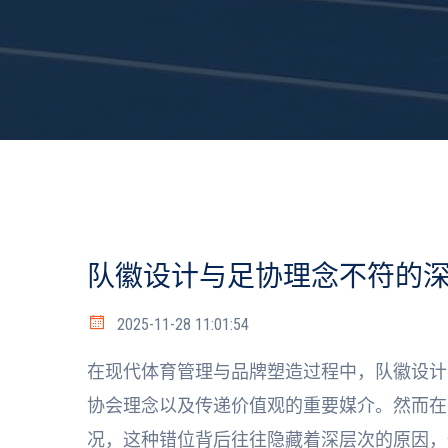
队徽设计与足协理念不符的
2025-11-28 11:01:54
在现代体育管理与品牌塑造过程中，队徽设计
协会理念以及传递价值观的重要媒介。然而在
况，这种错位背后往往隐藏着深层次的原因，