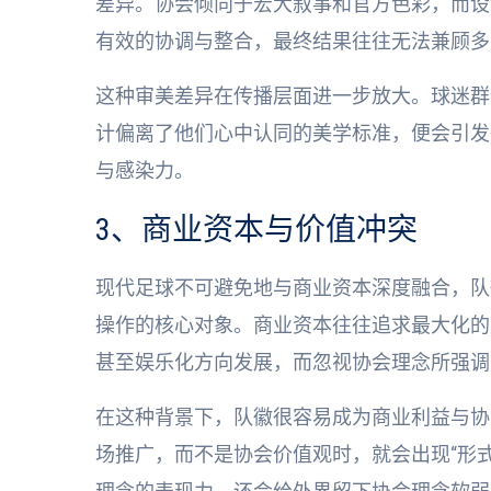
差异。协会倾向于宏大叙事和官方色彩，而设
有效的协调与整合，最终结果往往无法兼顾多
这种审美差异在传播层面进一步放大。球迷群
计偏离了他们心中认同的美学标准，便会引发
与感染力。
3、商业资本与价值冲突
现代足球不可避免地与商业资本深度融合，队
操作的核心对象。商业资本往往追求最大化的
甚至娱乐化方向发展，而忽视协会理念所强调
在这种背景下，队徽很容易成为商业利益与协
场推广，而不是协会价值观时，就会出现“形